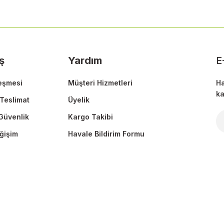
ş
Yardım
E
eşmesi
Müşteri Hizmetleri
Ha
ka
Teslimat
Üyelik
 Güvenlik
Kargo Takibi
ğişim
Havale Bildirim Formu