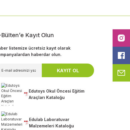
-Bülten’e Kayıt Olun
I
ber listemize ücretsiz kayıt olarak
mpanyalardan haberdar olun.
F
KAYIT OL
M
Edutoys Okul Öncesi Eğitim
Araçları Kataloğu
Edulab Laboratuvar
Malzemeleri Kataloğu