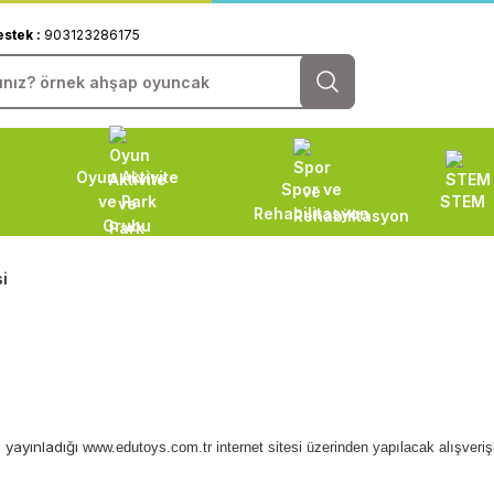
estek :
903123286175
Oyun Aktivite
Spor ve
ve Park
STEM
Rehabilitasyon
Grubu
i
n yayınladığı
www.edutoys.com.tr
internet sitesi üzerinden yapılacak alışveri