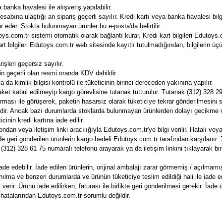
 banka havalesi ile alışveriş yapılabilir.
bına ulaştığı an sipariş geçerli sayılır. Kredi kartı veya banka havalesi bilgil
eder. Stokta bulunmayan ürünler bu e-posta'da belirtilir.
utoys.com.tr sistemi otomatik olarak bağlantı kurar. Kredi kart bilgileri Edutoys
t bilgileri Edutoys.com.tr web sitesinde kayıtlı tutulmadığından, bilgilerin ü
şleri geçersiz sayılır.
in geçerli olan resmi oranda KDV dahildir.
a da kimlik bilgisi kontrolü ile tüketicinin birinci dereceden yakınına yapılır.
paket kabul edilmeyip kargo görevlisine tutanak tutturulur. Tutanak (312) 328 
 firması ile görüşerek, paketin hasarsız olarak tüketiciye tekrar gönderilmesini s
tedir. Ancak bazı durumlarda stoklarda bulunmayan ürünlerden dolayı gecikme 
cinin kredi kartına iade edilir.
an veya iletişim linki aracılığıyla Edutoys.com.tr'ye bilgi verilir. Hatalı ve
sinde geri gönderilen ürünlerin kargo bedeli Edutoys.com.tr tarafından karşılanı
312) 328 61 75 numaralı telefonu arayarak ya da iletişim linkini tıklayarak bir me
 iade edebilir. İade edilen ürünlerin, orijinal ambalajı zarar görmemiş / açılmam
nılma ve benzeri durumlarda ve ürünün tüketiciye teslim edildiği hali ile iad
gi verir. Ürünü iade edilirken, faturası ile birlikte geri gönderilmesi gerekir. İa
 hatalarından Edutoys.com.tr sorumlu değildir.