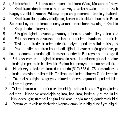
Satış Sözleşmesi
1.
Edutoys.com.tr
'den kredi kartı (Visa, Mastercard) veya
2.
Kredi kartından ödeme alındığı an veya banka havalesi tarafımıza hesa
kargoya verildiği zaman, Edutoys e-posta göndererek tüketiciyi haberdar 
3.
Kredi kartı ile sipariş verildiğinde; kartın bağlı olduğu banka ile Ed
Sockets Layer) şifreleme ile onaylanmak üzere bankaya ulaşır. Kredi kar
4.
Kargo bedeli alıcıya aittir.
5.
5 iş günü içinde hesaba yansımayan banka havalesi ile yapılan sipari
6.
Edutoys.com.tr'de satışa sunulan tüm ürünlerin fiyatlarına, o ürün iç
7.
Teslimat, tüketicinin adresinde tüketiciye, siparişte belirtilen kişiye y
8.
Paket teslim alınırken kontrol edildiğinde, hasar olduğu görülürse, 
linki tıklanarak hasarla ilgili bir mesaj gönderilir. Edutoys.com.tr kargo
9.
Edutoys.com.tr
site içindeki ürünlerin stok durumlarını güncellemek
tüketiciyi e-posta ile bilgilendirir. Stokta bulunmayan ürünün bedeli tüketi
10.
Hatalı veya eksik teslimat durumunda (312) 328 61 75 numaralı telefond
tüketici adresine teslim edilir. Teslimat tarihinden itibaren 7 gün içeri
11.
Tüketici siparişini, kargoya verilmeden önceki aşamada iptal edebilir. (
belirtmesi gerekir.
12.
Tüketici satın aldığı ürünü teslim aldığı tarihten itibaren 7 gün içinde
edilmez. Üründe ve ambalajda açılma, bozulma, kırılma, yırtılma, kulla
Ürün iadesi için; tüketici iletişim linki aracılığıyla mesaj göndererek bil
14.
Yazım ve teknik nedenlerden kaynaklanan ürün bilgisi ve fiyat bilgisi