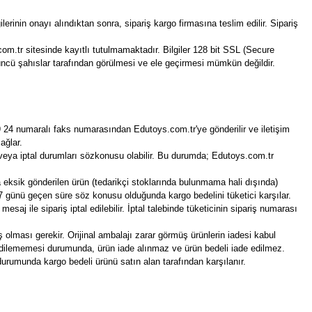
erinin onayı alındıktan sonra, sipariş kargo firmasına teslim edilir. Sipariş
.com.tr sitesinde kayıtlı tutulmamaktadır. Bilgiler 128 bit SSL (Secure
çüncü şahıslar tarafından görülmesi ve ele geçirmesi mümkün değildir.
29 24 numaralı faks numarasından Edutoys.com.tr'ye gönderilir ve iletişim
ağlar.
veya iptal durumları sözkonusu olabilir. Bu durumda; Edutoys.com.tr
ya eksik gönderilen ürün (tedarikçi stoklarında bulunmama hali dışında)
r. 7 günü geçen süre söz konusu olduğunda kargo bedelini tüketici karşılar.
saj ile sipariş iptal edilebilir. İptal talebinde tüketicinin sipariş numarası
ış olması gerekir. Orijinal ambalajı zarar görmüş ürünlerin iadesi kabul
e edilememesi durumunda, ürün iade alınmaz ve ürün bedeli iade edilmez.
de durumunda kargo bedeli ürünü satın alan tarafından karşılanır.