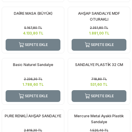
DAİRE MASA (BÜYÜK)
AHŞAP SANDALYE MDF
OTURAKLI
5.167,80
TL
2.351,80
TL
4.133,80
TL
1.881,00
TL
SEPETE EKLE
SEPETE EKLE
Basic Naturel Sandalye
SANDALYE PLASTİK 32 CM
2.236,30
TL
718,80
TL
1.788,60
TL
531,60
TL
SEPETE EKLE
SEPETE EKLE
PURE RENKLİ AHŞAP SANDALYE
Mercure Metal Ayaklı Plastik
Sandalye
2.819,30
TL
1.520,40
TL