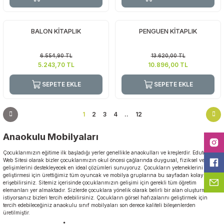
BALON KİTAPLIK
PENGUEN KİTAPLIK
6.554,90
TL
13.620,00
TL
5.243,70
TL
10.896,00
TL
SEPETE EKLE
SEPETE EKLE
1
2
3
4
..
12
Anaokulu Mobilyaları
Çocuklarımızın eğitime ilk başladığı yerler genellikle anaokulları ve kreşlerdir. Edutoys
Web Sitesi olarak bizler çocuklarımızın okul öncesi çağlarında duygusal, fiziksel ve sosyal
gelişimlerini destekleyecek en ideal çözümleri sunuyoruz. Çocukların yeteneklerini
geliştirmesi için ürettiğimiz tüm oyuncak ve mobilya gruplarına bu sayfadan kolaylıkla
erişebilirsiniz. Sitemiz içerisinde çocuklarımızın gelişimi için gerekli tüm öğretim
elemanları yer almaktadır. Sizlerde çocuklara yönelik olarak belirli bir alan oluşturmak
istiyorsanız bizleri tercih edebilirsiniz. Çocukların görsel hafızalarını geliştirmek için
tercih edebileceğiniz anaokulu sınıf mobilyaları son derece kaliteli bileşenlerden
üretilmiştir.