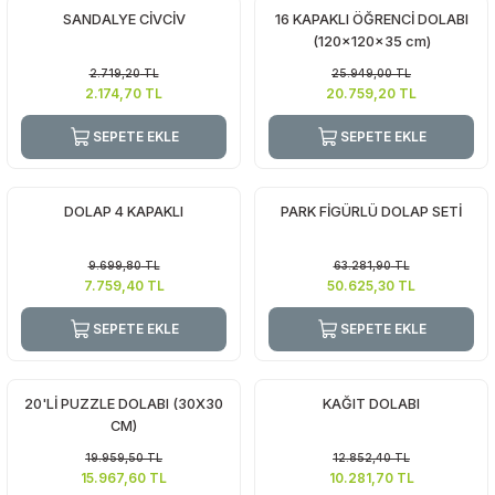
SANDALYE CİVCİV
16 KAPAKLI ÖĞRENCİ DOLABI
(120x120x35 cm)
2.719,20
TL
25.949,00
TL
2.174,70
TL
20.759,20
TL
SEPETE EKLE
SEPETE EKLE
DOLAP 4 KAPAKLI
PARK FİGÜRLÜ DOLAP SETİ
9.699,80
TL
63.281,90
TL
7.759,40
TL
50.625,30
TL
SEPETE EKLE
SEPETE EKLE
20'Lİ PUZZLE DOLABI (30X30
KAĞIT DOLABI
CM)
19.959,50
TL
12.852,40
TL
15.967,60
TL
10.281,70
TL