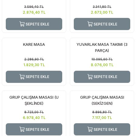
Top Havuzları
3.596,40
TL
3.341,80
TL
2.876,40
TL
2.673,00
TL
Yazı Tahtaları ve Panolar
Çitler
SEPETE EKLE
SEPETE EKLE
Askılık Modelleri
Çocuk Oyun
Parkları
Figürler ve İsimlikler
KARE MASA
YUVARLAK MASA TAKIMI (3
PARÇA)
Softplay
Ayakkabılık ve Elbise
2.286,90
TL
10.095,60
TL
Dolapları
1.829,30
TL
8.076,00
TL
SEPETE EKLE
SEPETE EKLE
Çocuk Oturma Grupları
Okul Sıraları
GRUP ÇALIŞMA MASASI (U
GRUP ÇALIŞMA MASASI
ŞEKLİNDE)
(SEKİZGEN)
Oyun Halıları
8.723,00
TL
8.896,80
TL
6.978,40
TL
7.117,00
TL
SEPETE EKLE
SEPETE EKLE