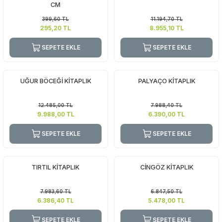
CM
399,60
TL
11.194,70
TL
295,20
TL
8.955,10
TL
SEPETE EKLE
SEPETE EKLE
UĞUR BÖCEĞİ KİTAPLIK
PALYAÇO KİTAPLIK
12.485,00
TL
7.988,40
TL
9.988,00
TL
6.390,00
TL
SEPETE EKLE
SEPETE EKLE
TIRTIL KİTAPLIK
CİNGÖZ KİTAPLIK
7.983,60
TL
6.847,50
TL
6.386,40
TL
5.478,00
TL
SEPETE EKLE
SEPETE EKLE