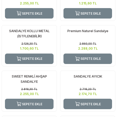
2.255,00
TL
1.215,60
TL
SEPETE EKLE
SEPETE EKLE
SANDALYE KOLLU METAL
Premium Naturel Sandalye
(İSTFLENEBİLİR)
2.126,30
TL
2.860,00
TL
1.700,60
TL
2.288,00
TL
SEPETE EKLE
SEPETE EKLE
SWEET RENKLİ AHŞAP
SANDALYE AYICIK
SANDALYE
2.819,30
TL
2.719,20
TL
2.255,00
TL
2.174,70
TL
SEPETE EKLE
SEPETE EKLE