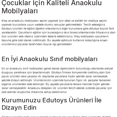
Çocuklar İçin Kaliteli Anaokulu
Mobilyaları
Kreş ve anaokulu mobilyaları seçimi yapmak için ideal ve kaliteli bir mobilya seçimi
yapmak kurumlara uzun vadede olumlu sonuçlar getirmektedir. Tercih edeceğiniz
Edutoys ürünleri ile eğitim öğretim ortamlarınız diğer kurumlara göre oldukça büyük fark
yaratacaktır. Çocukların eğitimi için kuracağınız okul öncesi ortamlarında ihtiyacınız olan
tüm ürünleri web sitemiz üzerinden tedarik edebilirsiniz. Kreş mobilyaları çocukların
boyuna göre özel olarak üretilmiştir. Bu sayede optimum kullanım kolaylığına erişen
ürünlerimiz çocuklar tarafından büyük ilgi görmektedir.
En İyi Anaokulu Sınıf mobilyaları
En iyi anaokulu sınıf mobilyaları genel olarak öğrencilerin bulunduğu alanlarda aidiyet
duygusu yaratması için tasarlanmıştır. Edutoys firması bünyesinde üretilmiş olan tüm
çocuk ürünleri olası çarpma vb. olaylarda çocuklara hiçbir şekilde zarar vermeyecek
şekilde dizayn edilmiştir. Ürünlerimizin üzerinde bulunan figür vb. parçalar tamamen
organik ürünlerden elde edilmiştir. Bu sayede çocuklarla teması halinde hiçbir şekilde
zarar vermeyecektir. Anaokulu dolapları vb. ürünleri tercih ederek sizlerde çocuklar için
özel alanlar oluşturma imkanına sahip olabilirsiniz.
Kurumunuzu Edutoys Ürünleri İle
Dizayn Edin
Edutoys ürünleri evde ve kurumlarda kullanım için son derece ideal ürünlerdir. Kaliteli