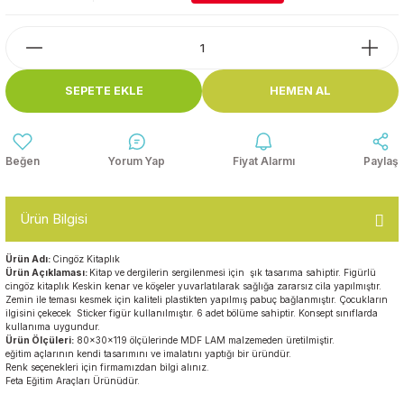
Top Havuzları
Yazı Tahtaları ve Panolar
Çitler
Askılık Modelleri
SEPETE EKLE
HEMEN AL
Çocuk Oyun
Parkları
Figürler ve İsimlikler
Softplay
Yorum Yap
Fiyat Alarmı
Paylaş
Ayakkabılık ve Elbise
Dolapları
Ürün Bilgisi
Çocuk Oturma Grupları
Ürün Adı:
Cingöz Kitaplık
Ürün Açıklaması:
Kitap ve dergilerin sergilenmesi için şık tasarıma sahiptir. Figürlü
Okul Sıraları
cingöz kitaplık Keskin kenar ve köşeler yuvarlatılarak sağlığa zararsız cila yapılmıştır.
Zemin ile teması kesmek için kaliteli plastikten yapılmış pabuç bağlanmıştır. Çocukların
ilgisini çekecek Sticker figür kullanılmıştır. 6 adet bölüme sahiptir. Konsept sınıflarda
Oyun Halıları
kullanıma uygundur.
Ü
rün Ölçüleri:
80x30x119 ölçülerinde MDF LAM malzemeden üretilmiştir.
eğitim açlarının kendi tasarımını ve imalatını yaptığı bir üründür.
Renk seçenekleri için firmamızdan bilgi alınız.
Feta Eğitim Araçları Ürünüdür.