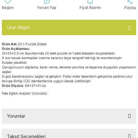
Top Havuzları
Yorum Yap
Fiyat Alarmı
Paylaş
Yazı Tahtaları ve Panolar
Çitler
Ürün Bilgisi
Askılık Modelleri
Çocuk Oyun
Parkları
Ürün Adı:
20 li Puzzle Dolabı
Figürler ve İsimlikler
Ürün Açıklaması:
33*33*0,9 cm boyutlarında 20 adet puzzle ve 1 adet dolaptan oluşmaktadır.
Softplay
9 mm kavak kontraplak üzerine zararsız boya serigrafi tekniği ile resimlenmiştir.
Ayakkabılık ve Elbise
Kulplar plastiktir.
Dolapları
Çocuğunuzun algılama, karar verme, deneme yanılma ve başarma duyguları yaşamasını
sağlar.
El göz koordinasyonu sağlar ve geliştirir. Psiko-motor becerilerin gelişmine yardımcı olur.
Çocuk Oturma Grupları
Avrupa Birliği (CE) standartlarına uygun olarak üretilmiştir.
Ürün Ölçüsü:
68x37x41 cm.
Feta Eğitim Araçları Ürünüdür.
Okul Sıraları
Oyun Halıları
Yorumlar
Taksit Seçenekleri