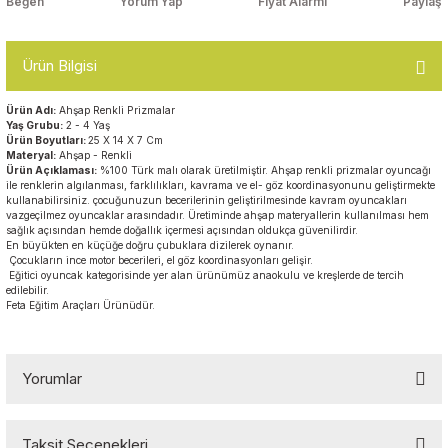
Yorum Yap
Fiyat Alarmı
Paylaş
Top Havuzları
Yazı Tahtaları ve Panolar
Çitler
Ürün Bilgisi
Askılık Modelleri
Çocuk Oyun
Ürün Adı:
Ahşap Renkli Prizmalar
Parkları
Yaş Grubu:
2 - 4 Yaş
Ürün Boyutları:
25 X 14 X 7 Cm
Figürler ve İsimlikler
Materyal:
Ahşap - Renkli
Ürün Açıklaması:
%100 Türk malı olarak üretilmiştir. Ahşap renkli prizmalar oyuncağı
Softplay
ile renklerin algılanması, farklılıkları, kavrama ve el- göz koordinasyonunu geliştirmekte
Ayakkabılık ve Elbise
kullanabilirsiniz. çocuğunuzun becerilerinin geliştirilmesinde kavram oyuncakları
Dolapları
vazgeçilmez oyuncaklar arasındadır. Üretiminde ahşap materyallerin kullanılması hem
sağlık açısından hemde doğallık içermesi açısından oldukça güvenilirdir.
En büyükten en küçüğe doğru çubuklara dizilerek oynanır.
Çocuk Oturma Grupları
Çocukların ince motor becerileri, el göz koordinasyonları gelişir.
Eğitici oyuncak kategorisinde yer alan ürünümüz anaokulu ve kreşlerde de tercih
edilebilir.
Feta Eğitim Araçları Ürünüdür.
Okul Sıraları
Oyun Halıları
Yorumlar
Taksit Seçenekleri