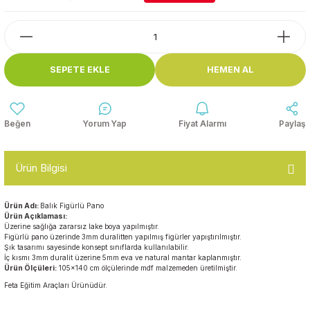
Top Havuzları
Yazı Tahtaları ve Panolar
Çitler
Askılık Modelleri
SEPETE EKLE
HEMEN AL
Çocuk Oyun
Parkları
Figürler ve İsimlikler
Softplay
Yorum Yap
Fiyat Alarmı
Paylaş
Ayakkabılık ve Elbise
Dolapları
Ürün Bilgisi
Çocuk Oturma Grupları
Ürün Adı:
Balık Figürlü Pano
Okul Sıraları
Ü
rün Açıklaması:
Üzerine sağlığa zararsız lake boya yapılmıştır.
Figürlü pano üzerinde 3mm duralitten yapılmış figürler yapıştırılmıştır.
Şık tasarımı sayesinde konsept sınıflarda kullanılabilir.
Oyun Halıları
İç kısmı 3mm duralit üzerine 5mm eva ve natural mantar kaplanmıştır.
Ürün Ölçüleri:
105x140 cm ölçülerinde mdf malzemeden üretilmiştir.
Feta Eğitim Araçları Ürünüdür.