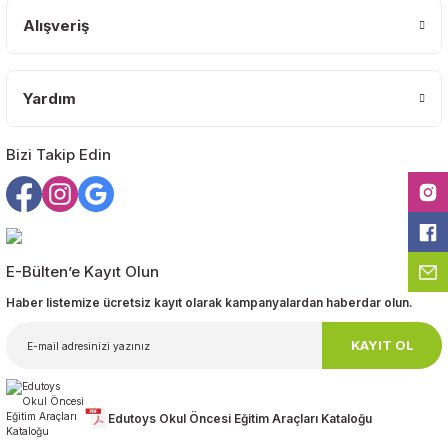
Ürün bilgilerinde hatalar bulunuyor.
Alışveriş
Ürün fiyatı diğer sitelerden daha pahalı.
Bu ürüne benzer farklı alternatifler olmalı.
Yardım
Bizi Takip Edin
Gönder
E-Bülten’e Kayıt Olun
Haber listemize ücretsiz kayıt olarak kampanyalardan haberdar olun.
KAYIT OL
Edutoys Okul Öncesi Eğitim Araçları Kataloğu