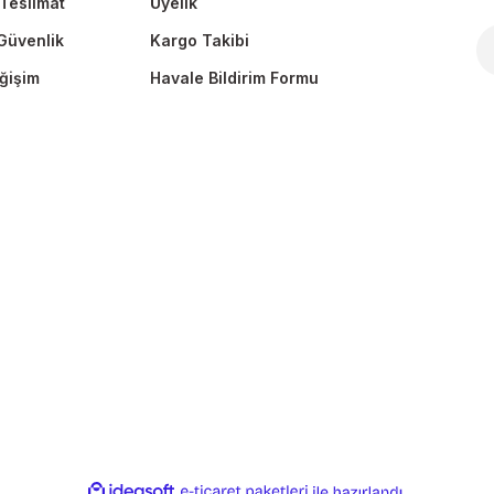
Teslimat
Üyelik
 Güvenlik
Kargo Takibi
Gönder
ğişim
Havale Bildirim Formu
ile
ideasoft
e-