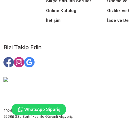
Sıkça Sorulan Sorular
Ödeme ve 
Online Katalog
Gizlilik ve
İletişim
İade ve De
Bizi Takip Edin
WhatsApp Sipariş
2024 Copyright ©edutoys.com
256Bit SSL Sertifikası ile Güvenli Alışveriş