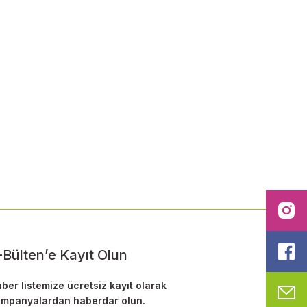
ilirsiniz.
I
F
-Bülten’e Kayıt Olun
ber listemize ücretsiz kayıt olarak
M
mpanyalardan haberdar olun.