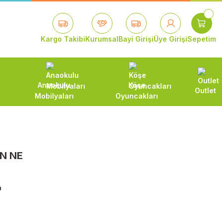
Kargo Takibi
Kurumsal
Bayi Girişi
Üye Girişi
Sepetim
Anaokulu
Köşe
Outlet
Mobilyaları
Oyuncakları
N NE
a