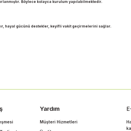
ırlanmıştır. Böylece kolayca kurulum yapılabilmektedir.
, hayal gücünü destekler, keyifli vakit geçirmelerini sağlar.
 yetersiz gördüğünüz noktaları öneri formunu kullanarak tarafımıza ileteb
Bu ürüne ilk yorumu siz yapın!
Yorum Yaz
ş
Yardım
E
eşmesi
Müşteri Hizmetleri
Ha
ka