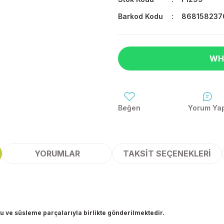
Barkod Kodu
868158237
WH
Yorum Ya
YORUMLAR
TAKSIT SEÇENEKLERI
u ve süsleme parçalarıyla birlikte gönderilmektedir.