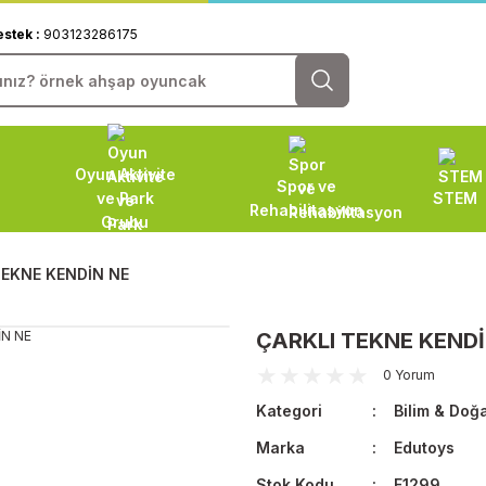
estek :
903123286175
Oyun Aktivite
Spor ve
ve Park
STEM
Rehabilitasyon
Grubu
TEKNE KENDİN NE
ÇARKLI TEKNE KENDİ
0 Yorum
Kategori
Bilim & Doğ
Marka
Edutoys
Stok Kodu
F1299