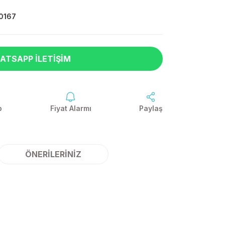
0167
ATSAPP İLETIŞIM
p
Fiyat Alarmı
Paylaş
ÖNERILERINIZ