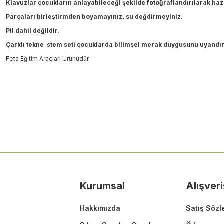
Klavuzlar çocukların anlayabileceği şekilde fotoğraflandırılarak haz
Parçaları birleştirmden boyamayınız, su değdirmeyiniz.
Pil dahil değildir.
Çarklı tekne stem seti çocuklarda bilimsel merak duygusunu uyandırır
Feta Eğitim Araçları Ürünüdür.
Bu ürünün fiyat bilgisi, resim, ürün açıklamalarında ve diğer konularda
Görüş ve önerileriniz için teşekkür ederiz.
Ürün resmi kalitesiz, bozuk veya görüntülenemiyor.
Ürün açıklamasında eksik bilgiler bulunuyor.
Ürün bilgilerinde hatalar bulunuyor.
Ürün fiyatı diğer sitelerden daha pahalı.
Kurumsal
Alışveri
Bu ürüne benzer farklı alternatifler olmalı.
Hakkımızda
Satış Sözl