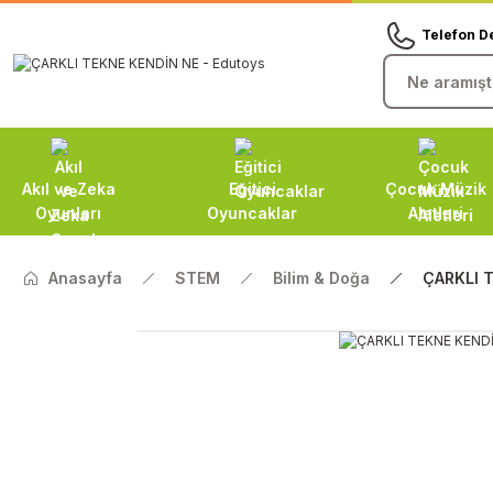
Telefon D
Akıl ve Zeka
Eğitici
Çocuk Müzik
Oyunları
Oyuncaklar
Aletleri
Anasayfa
STEM
Bilim & Doğa
ÇARKLI 