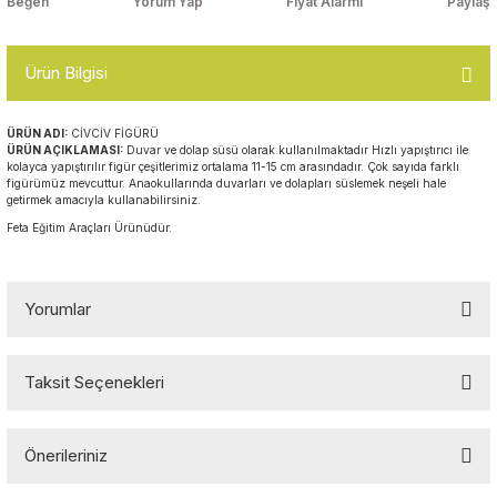
Yorum Yap
Fiyat Alarmı
Paylaş
Top Havuzları
Yazı Tahtaları ve Panolar
Çitler
Ürün Bilgisi
Askılık Modelleri
Çocuk Oyun
ÜRÜN ADI:
CİVCİV FİGÜRÜ
Parkları
ÜRÜN AÇIKLAMASI:
Duvar ve dolap süsü olarak kullanılmaktadır Hızlı yapıştırıcı ile
Figürler ve İsimlikler
kolayca yapıştırılır figür çeşitlerimiz ortalama 11-15 cm arasındadır. Çok sayıda farklı
figürümüz mevcuttur. Anaokullarında duvarları ve dolapları süslemek neşeli hale
Softplay
getirmek amacıyla kullanabilirsiniz.
Ayakkabılık ve Elbise
Feta Eğitim Araçları Ürünüdür.
Dolapları
Çocuk Oturma Grupları
Yorumlar
Okul Sıraları
Taksit Seçenekleri
Bu ürüne ilk yorumu siz yapın!
Oyun Halıları
Önerileriniz
Yorum Yaz