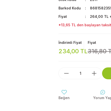
Barkod Kodu
868158235
Fiyat
264,00 TL 
*13,65 TL den başlayan taksitl
İndirimli Fiyat
Fiyat
234,00 TL
316,80 
Yorum Ya