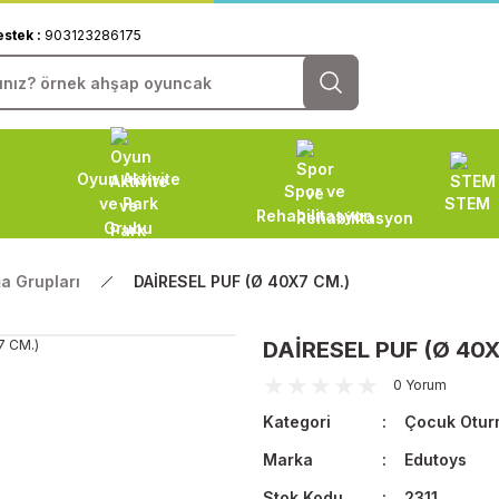
estek :
903123286175
Oyun Aktivite
Spor ve
ve Park
STEM
Rehabilitasyon
Grubu
a Grupları
DAİRESEL PUF (Ø 40X7 CM.)
DAİRESEL PUF (Ø 40X
0 Yorum
Kategori
Çocuk Otur
Marka
Edutoys
Stok Kodu
2311