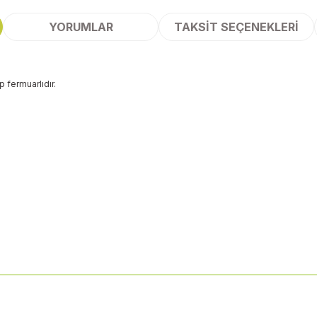
YORUMLAR
TAKSIT SEÇENEKLERI
p fermuarlıdır.
 yetersiz gördüğünüz noktaları öneri formunu kullanarak tarafımıza ileteb
Bu ürüne ilk yorumu siz yapın!
Yorum Yaz