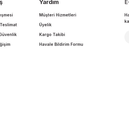
ş
Yardım
E
eşmesi
Müşteri Hizmetleri
Ha
ka
Teslimat
Üyelik
 Güvenlik
Kargo Takibi
Gönder
ğişim
Havale Bildirim Formu