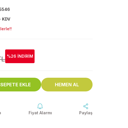
5546
+ KDV
erle!!
%26 İNDİRİM
TL
SEPETE EKLE
HEMEN AL
p
Fiyat Alarmı
Paylaş