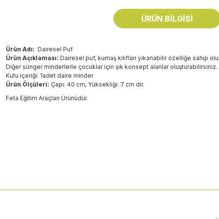
ÜRÜN BILGISI
Ürün Adı:
Dairesel Puf
Ürün Açıklaması:
Dairesel puf, kumaş kılıfları yıkanabilir özelliğe sahip olu
Diğer sünger minderlerle çocuklar için şık konsept alanlar oluşturabilirsiniz.
Kutu içeriği: 1adet daire minder
Ürün Ölçüleri:
Çapı: 40 cm, Yüksekliği: 7 cm dir.
Feta Eğitim Araçları Ürünüdür.
Bu ürünün fiyat bilgisi, resim, ürün açıklamalarında ve diğer konularda
Görüş ve önerileriniz için teşekkür ederiz.
Ürün resmi kalitesiz, bozuk veya görüntülenemiyor.
Ürün açıklamasında eksik bilgiler bulunuyor.
Ürün bilgilerinde hatalar bulunuyor.
Ürün fiyatı diğer sitelerden daha pahalı.