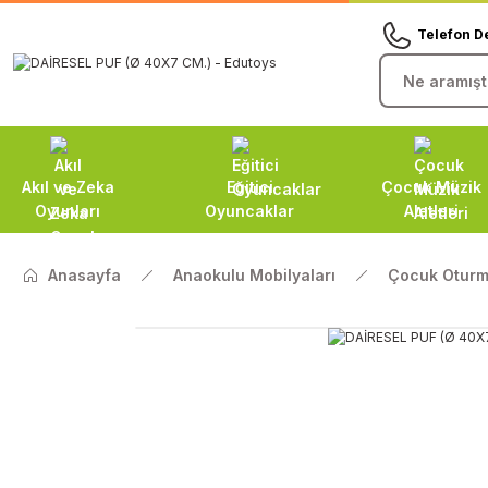
Telefon D
Akıl ve Zeka
Eğitici
Çocuk Müzik
Oyunları
Oyuncaklar
Aletleri
Anasayfa
Anaokulu Mobilyaları
Çocuk Oturm