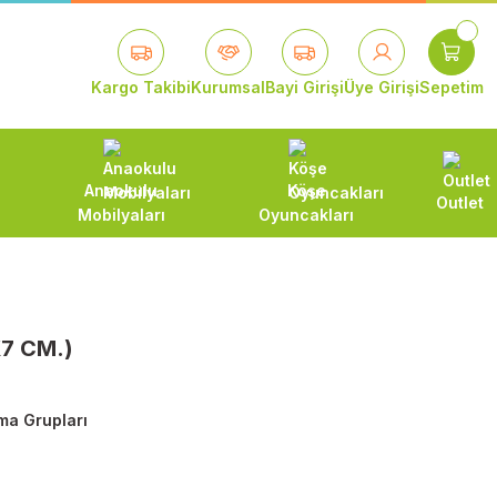
Kargo Takibi
Kurumsal
Bayi Girişi
Üye Girişi
Sepetim
Anaokulu
Köşe
Outlet
Mobilyaları
Oyuncakları
7 CM.)
ma Grupları