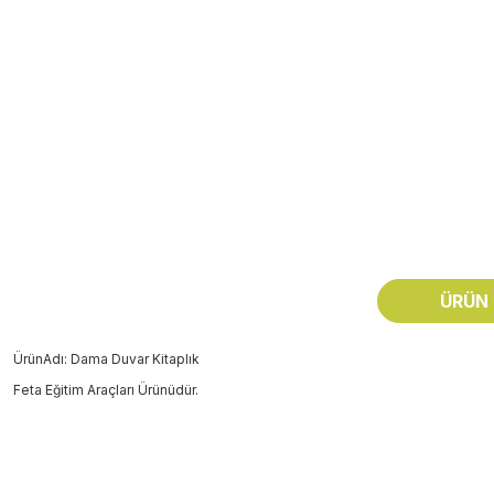
ÜRÜN 
ÜrünAdı: Dama Duvar Kitaplık
Feta Eğitim Araçları Ürünüdür.
Bu ürünün fiyat bilgisi, resim, ürün açıklamalarında ve diğer konularda