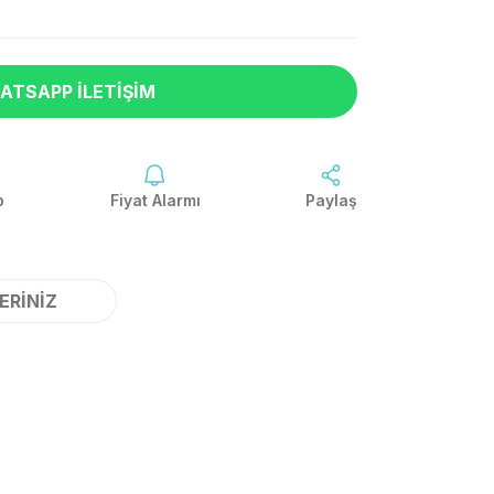
ATSAPP İLETIŞIM
p
Fiyat Alarmı
Paylaş
ERINIZ
ilirsiniz.