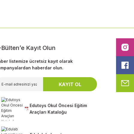
-Bülten’e Kayıt Olun
I
ber listemize ücretsiz kayıt olarak
F
mpanyalardan haberdar olun.
M
KAYIT OL
Edutoys Okul Öncesi Eğitim
Araçları Kataloğu