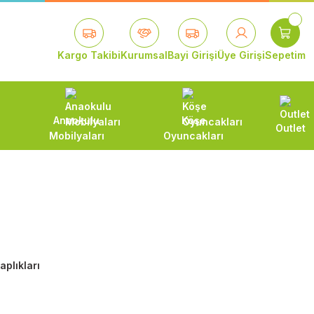
Kargo Takibi
Kurumsal
Bayi Girişi
Üye Girişi
Sepetim
Anaokulu
Köşe
Outlet
Mobilyaları
Oyuncakları
aplıkları