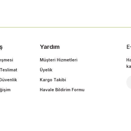
Bu ürüne ilk yorumu siz yapın!
Yorum Yaz
ş
Yardım
E
eşmesi
Müşteri Hizmetleri
Ha
ka
Teslimat
Üyelik
 Güvenlik
Kargo Takibi
Gönder
ğişim
Havale Bildirim Formu