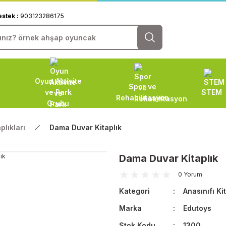
estek :
903123286175
Oyun Aktivite
Spor ve
ve Park
STEM
Rehabilitasyon
Grubu
plıkları
Dama Duvar Kitaplık
Dama Duvar Kitaplık
0 Yorum
Kategori
Anasınıfı Kit
Marka
Edutoys
Stok Kodu
1300