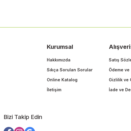
Görüş ve önerileriniz için teşekkür ederiz.
Ürün resmi kalitesiz, bozuk veya görüntülenemiyor.
Ürün açıklamasında eksik bilgiler bulunuyor.
Ürün bilgilerinde hatalar bulunuyor.
Ürün fiyatı diğer sitelerden daha pahalı.
Kurumsal
Alışveri
Bu ürüne benzer farklı alternatifler olmalı.
Hakkımızda
Satış Sözl
Sıkça Sorulan Sorular
Ödeme ve 
Online Katalog
Gizlilik ve
İletişim
İade ve De
Bizi Takip Edin