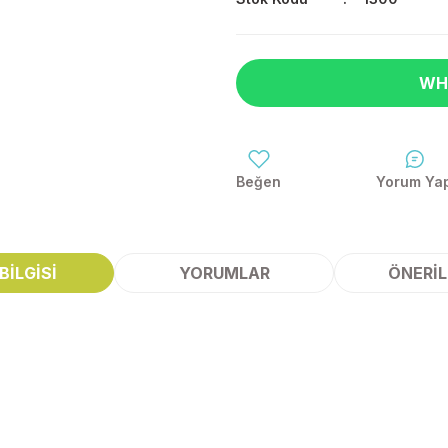
WH
Yorum Ya
BILGISI
YORUMLAR
ÖNERIL
 yetersiz gördüğünüz noktaları öneri formunu kullanarak tarafımıza ileteb