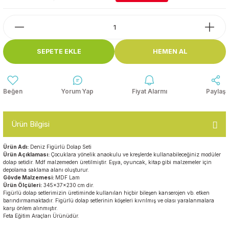
Top Havuzları
Yazı Tahtaları ve Panolar
Çitler
Askılık Modelleri
SEPETE EKLE
HEMEN AL
Çocuk Oyun
Parkları
Figürler ve İsimlikler
Softplay
Yorum Yap
Fiyat Alarmı
Paylaş
Ayakkabılık ve Elbise
Dolapları
Ürün Bilgisi
Çocuk Oturma Grupları
Ürün Adı:
Deniz Figürlü Dolap Seti
Ürün Açıklaması:
Çocuklara yönelik anaokulu ve kreşlerde kullanabileceğiniz modüler
Okul Sıraları
dolap setidir. Mdf malzemeden üretilmiştir. Eşya, oyuncak, kitap gibi malzemeler için
depolama saklama alanı oluşturur.
Gövde Malzemesi:
MDF Lam
Oyun Halıları
Ürün Ölçüleri:
345x37x230 cm dir.
Figürlü dolap setlerimizin üretiminde kullanılan hiçbir bileşen kanserojen vb. etken
barındırmamaktadır. Figürlü dolap setlerinin köşeleri kıvrılmış ve olası yaralanmalara
karşı önlem alınmıştır.
Feta Eğitim Araçları Ürünüdür.