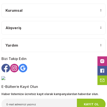
Kurumsal
Ürün resmi kalitesiz, bozuk veya görüntülenemiyor.
Ürün açıklamasında eksik bilgiler bulunuyor.
Ürün bilgilerinde hatalar bulunuyor.
Alışveriş
Ürün fiyatı diğer sitelerden daha pahalı.
Bu ürüne benzer farklı alternatifler olmalı.
Yardım
Bizi Takip Edin
Gönder
E-Bülten’e Kayıt Olun
Haber listemize ücretsiz kayıt olarak kampanyalardan haberdar olun.
KAYIT OL