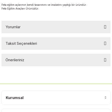
Feta eğitim açlarının kendi tasarımını ve imalatını yaptığı bir üründür.
Feta Eğitim Araçları Ürünüdür.
Yorumlar
Taksit Seçenekleri
Bu ürüne ilk yorumu siz yapın!
Önerileriniz
Yorum Yaz
Bu ürünün fiyat bilgisi, resim, ürün açıklamalarında ve diğer
konularda yetersiz gördüğünüz noktaları öneri formunu kullanarak
tarafımıza iletebilirsiniz.
Görüş ve önerileriniz için teşekkür ederiz.
Kurumsal
Ürün resmi kalitesiz, bozuk veya görüntülenemiyor.
Ürün açıklamasında eksik bilgiler bulunuyor.