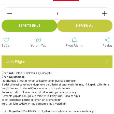
Top Havuzları
Yazı Tahtaları ve Panolar
Çitler
Askılık Modelleri
SEPETE EKLE
HEMEN AL
Çocuk Oyun
Parkları
Figürler ve İsimlikler
Softplay
Yorum Yap
Fiyat Alarmı
Paylaş
Ayakkabılık ve Elbise
Dolapları
Ürün Bilgisi
Çocuk Oturma Grupları
Ürün Adı:
Dolap (2 Bölmeli 4 Çekmeçeli)
Ürün Açıklaması:
Okul Sıraları
Figürlü dolap keskin kenar ve köşeler 2mm pvc kaplanmıştır.
2 adet bölmesi sayesinde kitap veya dergilerinizi sergileyebilirsiniz, 4 kapak bölümüne
ise görünmesini istemediğiniz eşyalarınız koyabilirsiniz.
Oyun Halıları
Kapaklarında özel tasarım kendinden kulp yöntemi yapılmıştır.
Demonte yapıda olduğu için minifix ile kolay kuruluma sahiptir.
paket içerisinde mantaj ekipmanları çıkmaktadır.
kurulum için sadece tornavidanızın olması yeterlidir.
Ürün Boyutları:
85x40x75 cm ölçülerinde suntalam malzemede üretilmiştir.