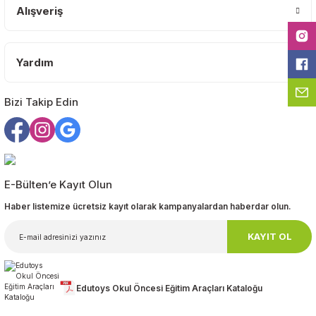
Ürün bilgilerinde hatalar bulunuyor.
Alışveriş
Ürün fiyatı diğer sitelerden daha pahalı.
Bu ürüne benzer farklı alternatifler olmalı.
Yardım
Bizi Takip Edin
Gönder
E-Bülten’e Kayıt Olun
Haber listemize ücretsiz kayıt olarak kampanyalardan haberdar olun.
KAYIT OL
Edutoys Okul Öncesi Eğitim Araçları Kataloğu