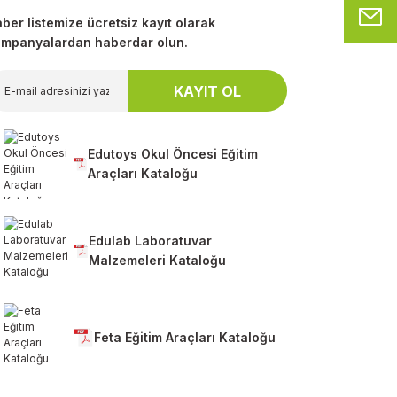
M
ber listemize ücretsiz kayıt olarak
mpanyalardan haberdar olun.
KAYIT OL
Edutoys Okul Öncesi Eğitim
Araçları Kataloğu
Edulab Laboratuvar
Malzemeleri Kataloğu
Feta Eğitim Araçları Kataloğu