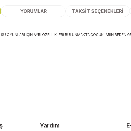
YORUMLAR
TAKSIT SEÇENEKLERI
 SU OYUNLARI İÇİN AYRI ÖZELLİKLERİ BULUNMAKTA.ÇOCUKLARIN BEDEN GE
 yetersiz gördüğünüz noktaları öneri formunu kullanarak tarafımıza ileteb
Bu ürüne ilk yorumu siz yapın!
Yorum Yaz
ş
Yardım
E