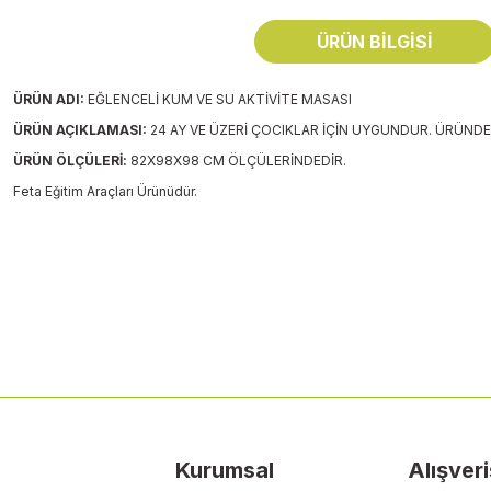
ÜRÜN BILGISI
ÜRÜN ADI:
EĞLENCELİ KUM VE SU AKTİVİTE MASASI
ÜRÜN AÇIKLAMASI:
24 AY VE ÜZERİ ÇOCIKLAR İÇİN UYGUNDUR. ÜRÜNDE
ÜRÜN ÖLÇÜLERİ:
82X98X98 CM ÖLÇÜLERİNDEDİR.
Feta Eğitim Araçları Ürünüdür.
Bu ürünün fiyat bilgisi, resim, ürün açıklamalarında ve diğer konularda
Görüş ve önerileriniz için teşekkür ederiz.
Ürün resmi kalitesiz, bozuk veya görüntülenemiyor.
Ürün açıklamasında eksik bilgiler bulunuyor.
Ürün bilgilerinde hatalar bulunuyor.
Ürün fiyatı diğer sitelerden daha pahalı.
Kurumsal
Alışveri
Bu ürüne benzer farklı alternatifler olmalı.