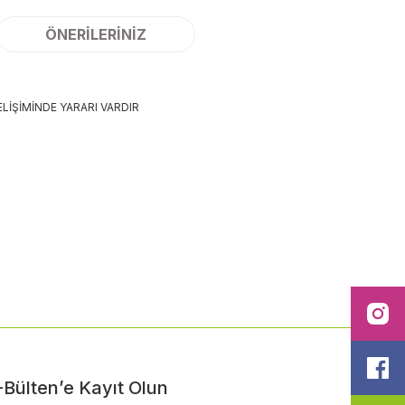
ÖNERILERINIZ
LİŞİMİNDE YARARI VARDIR
ilirsiniz.
I
F
-Bülten’e Kayıt Olun