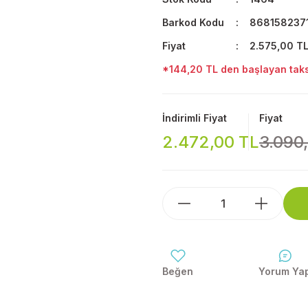
Barkod Kodu
868158237
Fiyat
2.575,00 T
*144,20 TL den başlayan taksi
İndirimli Fiyat
Fiyat
2.472,00 TL
3.090
Yorum Ya