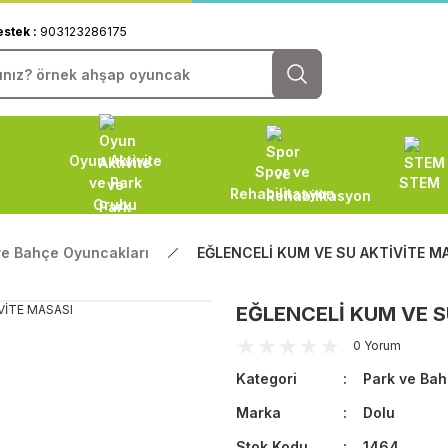
estek :
903123286175
Oyun Aktivite
Spor ve
ve Park
STEM
Rehabilitasyon
Grubu
ve Bahçe Oyuncakları
EĞLENCELİ KUM VE SU AKTİVİTE M
EĞLENCELİ KUM VE S
0 Yorum
Kategori
Park ve Bah
Marka
Dolu
Stok Kodu
1464