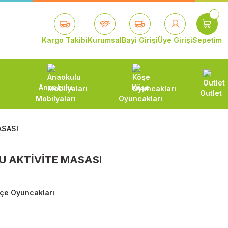
Kargo Takibi
Kurumsal
Bayi Girişi
Üye Girişi
Sepetim
Anaokulu
Köşe
Outlet
Mobilyaları
Oyuncakları
ASASI
U AKTİVİTE MASASI
çe Oyuncakları