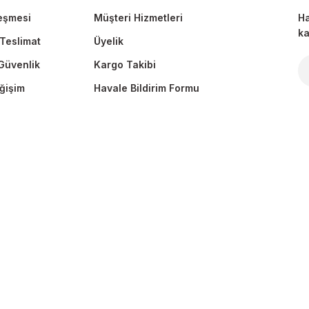
eşmesi
Müşteri Hizmetleri
Ha
ka
Teslimat
Üyelik
 Güvenlik
Kargo Takibi
Gönder
ğişim
Havale Bildirim Formu