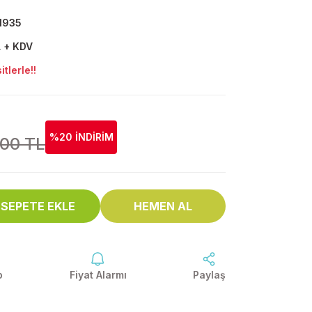
1935
L + KDV
tlerle!!
%20 İNDİRİM
,00 TL
SEPETE EKLE
HEMEN AL
p
Fiyat Alarmı
Paylaş