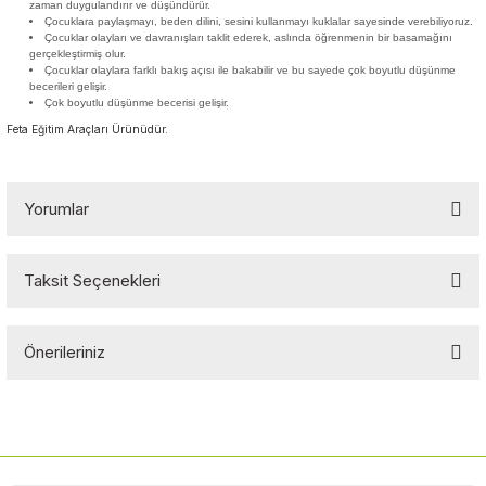
zaman duygulandırır ve düşündürür.
Çocuklara paylaşmayı, beden dilini, sesini kullanmayı kuklalar sayesinde verebiliyoruz.
Çocuklar olayları ve davranışları taklit ederek, aslında öğrenmenin bir basamağını
gerçekleştirmiş olur.
Çocuklar olaylara farklı bakış açısı ile bakabilir ve bu sayede çok boyutlu düşünme
becerileri gelişir.
Çok boyutlu düşünme becerisi gelişir.
Feta Eğitim Araçları Ürünüdür.
Yorumlar
Taksit Seçenekleri
Bu ürüne ilk yorumu siz yapın!
Önerileriniz
Yorum Yaz
Bu ürünün fiyat bilgisi, resim, ürün açıklamalarında ve diğer
konularda yetersiz gördüğünüz noktaları öneri formunu kullanarak
tarafımıza iletebilirsiniz.
Görüş ve önerileriniz için teşekkür ederiz.