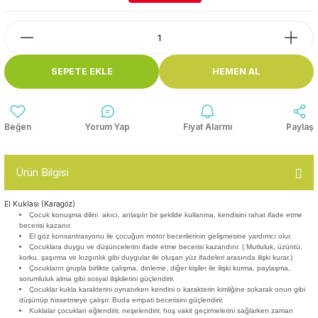
Top Havuzları
Yazı Tahtaları ve Panolar
Çitler
Askılık Modelleri
SEPETE EKLE
HEMEN AL
Çocuk Oyun
Parkları
Figürler ve İsimlikler
Softplay
Yorum Yap
Fiyat Alarmı
Paylaş
Ayakkabılık ve Elbise
Dolapları
Ürün Bilgisi
Çocuk Oturma Grupları
El Kuklası (Karagöz)
Çocuk konuşma dilini akıcı, anlaşılır bir şekilde kullanma, kendisini rahat ifade etme
Okul Sıraları
becerisi kazanır.
El göz konsantrasyonu ile çocuğun motor becerilerinin gelişmesine yardımcı olur.
Çocuklara duygu ve düşüncelerini ifade etme becerisi kazandırır. ( Mutluluk, üzüntü,
Oyun Halıları
korku, şaşırma ve kızgınlık gibi duygular ile oluşan yüz ifadeleri arasında ilişki kurar.)
Çocukların grupla birlikte çalışma, dinleme, diğer kişiler ile ilişki kurma, paylaşma,
sorumluluk alma gibi sosyal ilişkilerini güçlendirir.
Çocuklar kukla karakterini oynatırken kendini o karakterin kimliğine sokarak onun gibi
düşünüp hissetmeye çalışır. Buda empati becerisini güçlendirir.
Kuklalar çocukları eğlendirir, neşelendirir, hoş vakit geçirmelerini sağlarken zaman