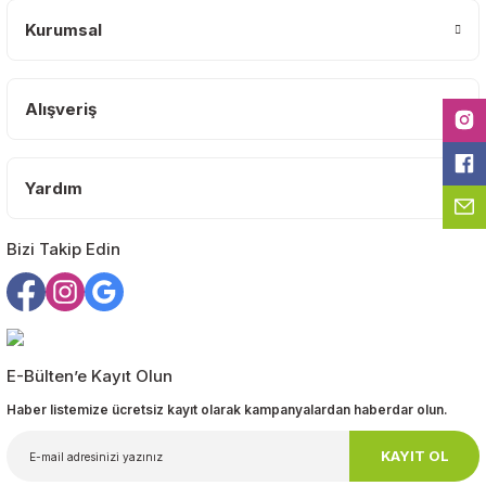
Kurumsal
Ürün resmi kalitesiz, bozuk veya görüntülenemiyor.
Ürün açıklamasında eksik bilgiler bulunuyor.
Ürün bilgilerinde hatalar bulunuyor.
Alışveriş
Ürün fiyatı diğer sitelerden daha pahalı.
Bu ürüne benzer farklı alternatifler olmalı.
Yardım
Bizi Takip Edin
Gönder
E-Bülten’e Kayıt Olun
Haber listemize ücretsiz kayıt olarak kampanyalardan haberdar olun.
KAYIT OL