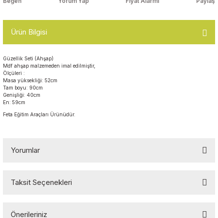
Yorum Yap
Fiyat Alarmı
Paylaş
Top Havuzları
Yazı Tahtaları ve Panolar
Çitler
Ürün Bilgisi
Askılık Modelleri
Çocuk Oyun
Güzellik Seti (Ahşap)
Parkları
Mdf ahşap malzemeden imal edilmiştir,
Figürler ve İsimlikler
Ölçüleri :
Masa yüksekliği: 52cm
Softplay
Tam boyu: 90cm
Ayakkabılık ve Elbise
Genişliği: 40cm
Dolapları
En: 59cm
Feta Eğitim Araçları Ürünüdür.
Çocuk Oturma Grupları
Yorumlar
Okul Sıraları
Oyun Halıları
Taksit Seçenekleri
Bu ürüne ilk yorumu siz yapın!
Önerileriniz
Yorum Yaz