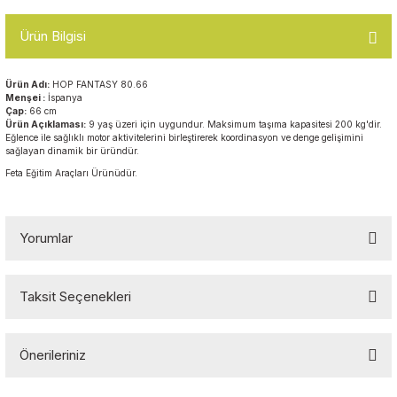
Top Havuzları
Ürün Bilgisi
Yazı Tahtaları ve Panolar
Çitler
Askılık Modelleri
Ürün Adı:
HOP FANTASY 80.66
Çocuk Oyun
Menşei :
İspanya
Parkları
Çap:
66 cm
Ürün Açıklaması:
9 yaş üzeri için uygundur. Maksimum taşıma kapasitesi 200 kg'dir.
Figürler ve İsimlikler
Eğlence ile sağlıklı motor aktivitelerini birleştirerek koordinasyon ve denge gelişimini
sağlayan dinamik bir üründür.
Softplay
Ayakkabılık ve Elbise
Feta Eğitim Araçları Ürünüdür.
Dolapları
Çocuk Oturma Grupları
Yorumlar
Okul Sıraları
Taksit Seçenekleri
Bu ürüne ilk yorumu siz yapın!
Oyun Halıları
Önerileriniz
Yorum Yaz
Bu ürünün fiyat bilgisi, resim, ürün açıklamalarında ve diğer