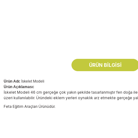
ÜRÜN BILGISI
Ürün Adı:
İskelet Modeli
Ürün Açıklaması:
İskelet Modeli 46 cm gerçeğe çok yakın şekilde tasarlanmıştır fen doğa ile 
üzeri kullanılabilir. Üründeki eklem yerleri oynaklık arz etmekte gerçeğe yakı
Feta Eğitim Araçları Ürünüdür.
Bu ürünün fiyat bilgisi, resim, ürün açıklamalarında ve diğer konularda
Görüş ve önerileriniz için teşekkür ederiz.