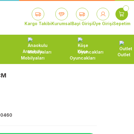
Kargo Takibi
Kurumsal
Bayi Girişi
Üye Girişi
Sepetim
Anaokulu
Köşe
Outlet
Mobilyaları
Oyuncakları
CM
60460