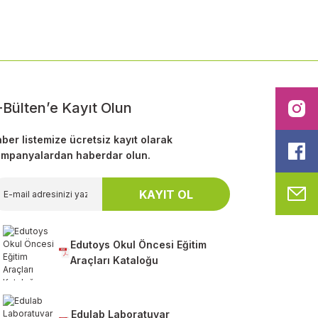
-Bülten’e Kayıt Olun
I
ber listemize ücretsiz kayıt olarak
F
mpanyalardan haberdar olun.
M
KAYIT OL
Edutoys Okul Öncesi Eğitim
Araçları Kataloğu
Edulab Laboratuvar