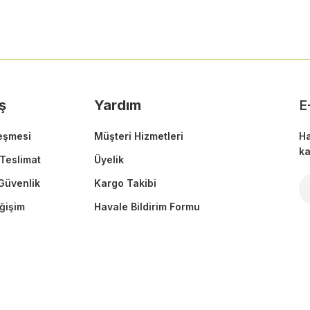
Bu ürüne ilk yorumu siz yapın!
Yorum Yaz
ş
Yardım
E
eşmesi
Müşteri Hizmetleri
Ha
ka
Teslimat
Üyelik
 Güvenlik
Kargo Takibi
Gönder
ğişim
Havale Bildirim Formu