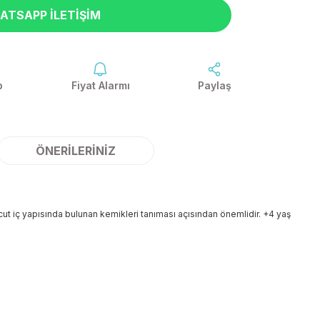
ATSAPP İLETIŞIM
p
Fiyat Alarmı
Paylaş
ÖNERILERINIZ
cut iç yapısında bulunan kemikleri tanıması açısından önemlidir. +4 yaş
ilirsiniz.