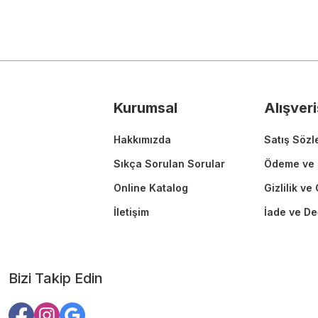
Ürün resmi kalitesiz, bozuk veya görüntülenemiyor.
Ürün açıklamasında eksik bilgiler bulunuyor.
Ürün bilgilerinde hatalar bulunuyor.
Ürün fiyatı diğer sitelerden daha pahalı.
Kurumsal
Alışveri
Bu ürüne benzer farklı alternatifler olmalı.
Hakkımızda
Satış Sözl
Sıkça Sorulan Sorular
Ödeme ve 
Online Katalog
Gizlilik ve
İletişim
İade ve De
Bizi Takip Edin