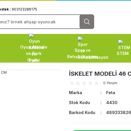
estek :
903123286175
Oyun Aktivite
Spor ve
ve Park
STEM
Rehabilitasyon
Grubu
İSKELET MODELİ 46 
0 Yorum
Marka
Feta
Stok Kodu
4430
Barkod Kodu
48933382