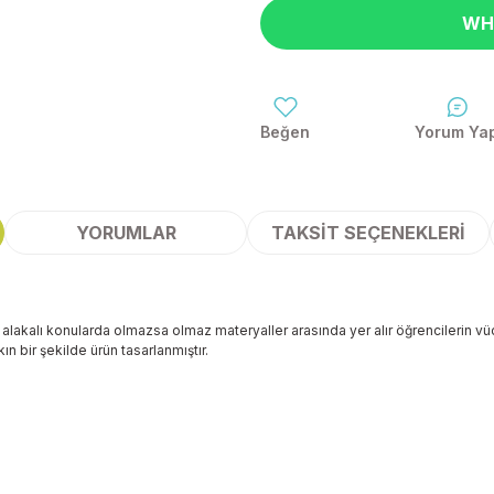
WH
Yorum Ya
YORUMLAR
TAKSIT SEÇENEKLERI
alakalı konularda olmazsa olmaz materyaller arasında yer alır öğrencilerin vü
n bir şekilde ürün tasarlanmıştır.
 yetersiz gördüğünüz noktaları öneri formunu kullanarak tarafımıza ileteb