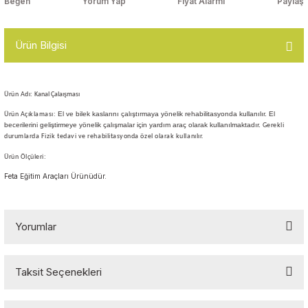
Yorum Yap
Fiyat Alarmı
Paylaş
Top Havuzları
Yazı Tahtaları ve Panolar
Çitler
Ürün Bilgisi
Askılık Modelleri
Çocuk Oyun
Parkları
Ürün Adı:
Kanal Çalaışması
Figürler ve İsimlikler
El ve bilek kaslarını çalıştırmaya yönelik rehabilitasyonda kullanılır. El
Ürün Açıklaması:
Softplay
becerilerini geliştirmeye yönelik çalışmalar için yardım araç olarak kullanılmaktadır.
Gerekli
Ayakkabılık ve Elbise
durumlarda Fizik tedavi ve rehabilitasyonda özel olarak kullanılır.
Dolapları
Ürün Ölçüleri:
Feta Eğitim Araçları Ürünüdür.
Çocuk Oturma Grupları
Okul Sıraları
Yorumlar
Oyun Halıları
Taksit Seçenekleri
Bu ürüne ilk yorumu siz yapın!