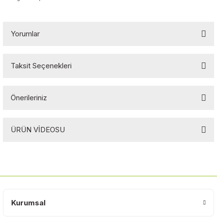
Yorumlar
Taksit Seçenekleri
Bu ürüne ilk yorumu siz yapın!
Önerileriniz
Yorum Yaz
Bu ürünün fiyat bilgisi, resim, ürün açıklamalarında ve diğer
ÜRÜN VİDEOSU
konularda yetersiz gördüğünüz noktaları öneri formunu kullanarak
tarafımıza iletebilirsiniz.
Görüş ve önerileriniz için teşekkür ederiz.
Ürün resmi kalitesiz, bozuk veya görüntülenemiyor.
Ürün açıklamasında eksik bilgiler bulunuyor.
Ürün bilgilerinde hatalar bulunuyor.
Kurumsal
Ürün fiyatı diğer sitelerden daha pahalı.