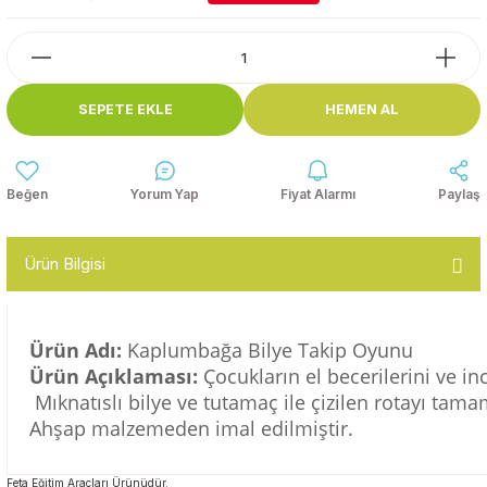
Top Havuzları
Yazı Tahtaları ve Panolar
Çitler
Askılık Modelleri
SEPETE EKLE
HEMEN AL
Çocuk Oyun
Parkları
Figürler ve İsimlikler
Softplay
Yorum Yap
Fiyat Alarmı
Paylaş
Ayakkabılık ve Elbise
Dolapları
Ürün Bilgisi
Çocuk Oturma Grupları
Okul Sıraları
Ürün Adı:
Kaplumbağa Bilye Takip Oyunu
Ürün Açıklaması:
Çocukların el becerilerini ve inc
Oyun Halıları
Mıknatıslı bilye ve tutamaç ile çizilen rotayı tam
Ahşap malzemeden imal edilmiştir.
Feta Eğitim Araçları Ürünüdür.