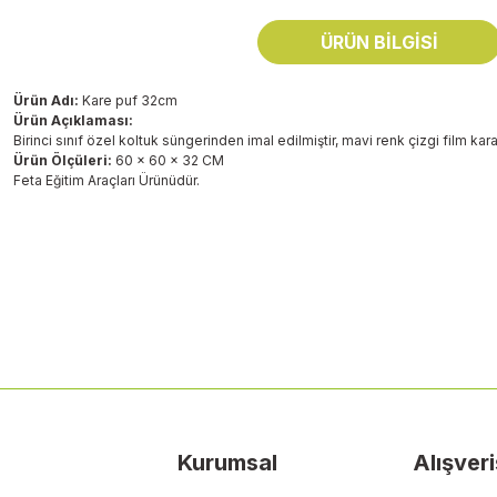
ÜRÜN BILGISI
Ürün Adı:
Kare puf 32cm
Ürün Açıklaması:
Birinci sınıf özel koltuk süngerinden imal edilmiştir, mavi renk çizgi film ka
Ürün Ölçüleri:
60 x 60 x 32 CM
Feta Eğitim Araçları Ürünüdür.
Bu ürünün fiyat bilgisi, resim, ürün açıklamalarında ve diğer konularda
Görüş ve önerileriniz için teşekkür ederiz.
Ürün resmi kalitesiz, bozuk veya görüntülenemiyor.
Ürün açıklamasında eksik bilgiler bulunuyor.
Ürün bilgilerinde hatalar bulunuyor.
Ürün fiyatı diğer sitelerden daha pahalı.
Kurumsal
Alışveri
Bu ürüne benzer farklı alternatifler olmalı.