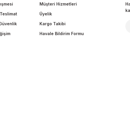
eşmesi
Müşteri Hizmetleri
Ha
ka
Teslimat
Üyelik
 Güvenlik
Kargo Takibi
Gönder
ğişim
Havale Bildirim Formu