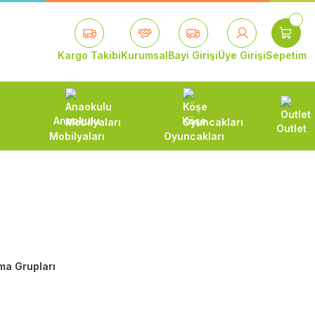
Kargo Takibi
Kurumsal
Bayi Girişi
Üye Girişi
Sepetim
Anaokulu
Köşe
Outlet
Mobilyaları
Oyuncakları
ma Grupları