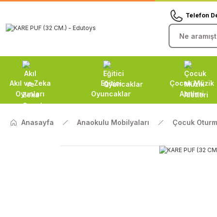
Telefon D
Akıl ve Zeka
Eğitici
Çocuk Müzik
Oyunları
Oyuncaklar
Aletleri
Anasayfa
Anaokulu Mobilyaları
Çocuk Oturm