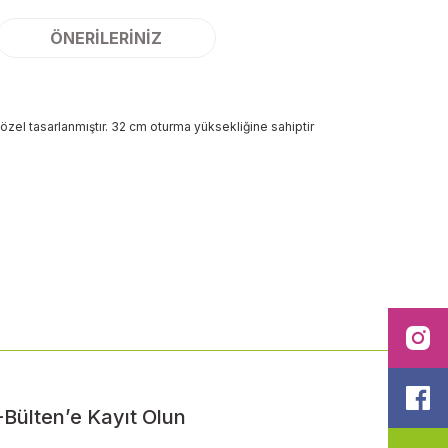
ÖNERILERINIZ
n özel tasarlanmıştır. 32 cm oturma yüksekliğine sahiptir
ilirsiniz.
I
F
-Bülten’e Kayıt Olun