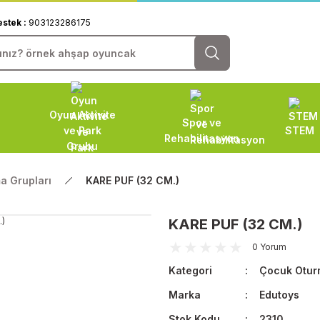
estek :
903123286175
Oyun Aktivite
Spor ve
ve Park
STEM
Rehabilitasyon
Grubu
a Grupları
KARE PUF (32 CM.)
KARE PUF (32 CM.)
0 Yorum
Kategori
Çocuk Otur
Marka
Edutoys
Stok Kodu
2310