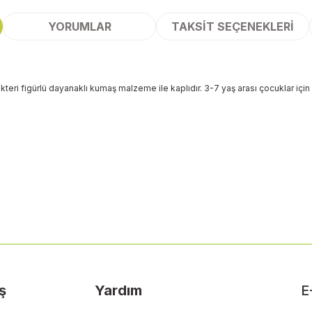
YORUMLAR
TAKSIT SEÇENEKLERI
rakteri figürlü dayanaklı kumaş malzeme ile kaplıdır. 3-7 yaş arası çocuklar içi
 yetersiz gördüğünüz noktaları öneri formunu kullanarak tarafımıza ileteb
Bu ürüne ilk yorumu siz yapın!
Yorum Yaz
ş
Yardım
E