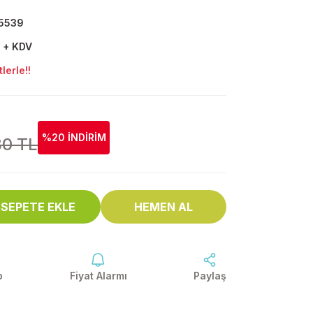
5539
 + KDV
lerle!!
%20 İNDİRİM
80 TL
SEPETE EKLE
HEMEN AL
p
Fiyat Alarmı
Paylaş