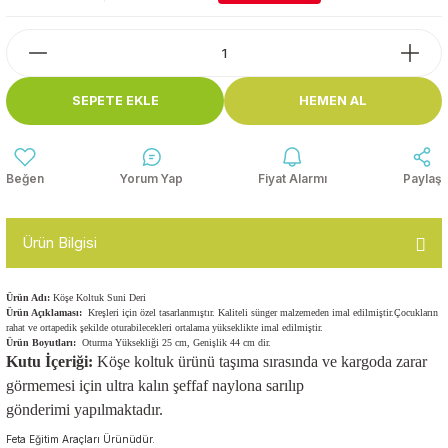
Top Havuzları
Yazı Tahtaları ve Panolar
Çitler
Askılık Modelleri
SEPETE EKLE
HEMEN AL
Çocuk Oyun
Parkları
Figürler ve İsimlikler
Softplay
Yorum Yap
Fiyat Alarmı
Paylaş
Ayakkabılık ve Elbise
Dolapları
Ürün Bilgisi
Çocuk Oturma Grupları
Ürün Adı:
Köşe Koltuk Suni Deri
Okul Sıraları
Ürün Açıklaması:
Kreşleri için özel tasarlanmıştır. Kaliteli sünger malzemeden imal edilmiştir.Çocukların
rahat ve ortapedik şekilde oturabilecekleri ortalama yükseklikte imal edilmiştir.
Ürün Boyutları:
Oturma Yüksekliği 25 cm, Genişlik 44 cm dir.
Kutu İçeriği:
Köşe koltuk ürünü taşıma sırasında ve kargoda zarar
Oyun Halıları
görmemesi için ultra kalın şeffaf naylona sarılıp
gönderimi yapılmaktadır.
Feta Eğitim Araçları Ürünüdür.