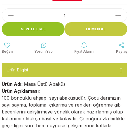
Top Havuzları
Yazı Tahtaları ve Panolar
Çitler
Askılık Modelleri
SEPETE EKLE
HEMEN AL
Çocuk Oyun
Parkları
Figürler ve İsimlikler
Softplay
Yorum Yap
Fiyat Alarmı
Paylaş
Ayakkabılık ve Elbise
Dolapları
Ürün Bilgisi
Çocuk Oturma Grupları
Ürün Adı:
Masa Üstü Abaküs
Okul Sıraları
Ürün Açıklaması:
100 boncuklu ahşap sayı abaküsüdür. Çocuklarımızın
Oyun Halıları
sayı sayma, toplama, çıkarma ve renkleri öğrenme gibi
becerilerini geliştirmeye yönelik olarak hazırlanmış olup
kullanımı oldukça basit ve kolaydır. Çocuğunuzla birlikte
geçirdiğini süre hem duygusal gelişimlerine katkıda