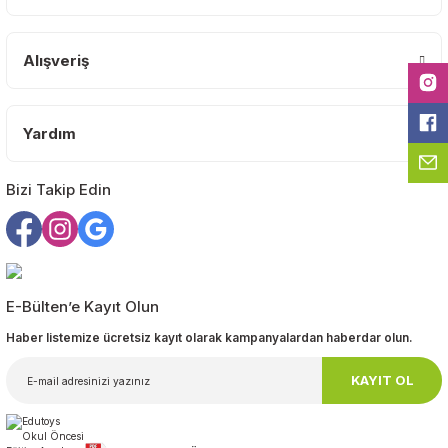
Ürün açıklamasında eksik bilgiler bulunuyor.
Ürün bilgilerinde hatalar bulunuyor.
Alışveriş
Ürün fiyatı diğer sitelerden daha pahalı.
Bu ürüne benzer farklı alternatifler olmalı.
Yardım
Bizi Takip Edin
Gönder
E-Bülten’e Kayıt Olun
Haber listemize ücretsiz kayıt olarak kampanyalardan haberdar olun.
KAYIT OL