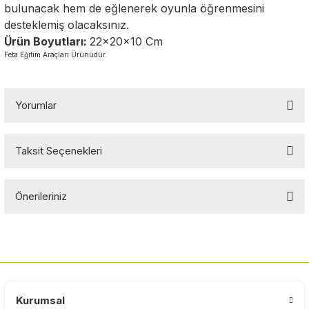
bulunacak hem de eğlenerek oyunla öğrenmesini
desteklemiş olacaksınız.
Ürün Boyutları:
22x20x10 Cm
Feta Eğitim Araçları Ürünüdür.
Yorumlar
Taksit Seçenekleri
Bu ürüne ilk yorumu siz yapın!
Önerileriniz
Yorum Yaz
Bu ürünün fiyat bilgisi, resim, ürün açıklamalarında ve diğer
konularda yetersiz gördüğünüz noktaları öneri formunu kullanarak
tarafımıza iletebilirsiniz.
Görüş ve önerileriniz için teşekkür ederiz.
Kurumsal
Ürün resmi kalitesiz, bozuk veya görüntülenemiyor.