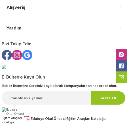
Ürün bilgilerinde hatalar bulunuyor.
Alışveriş
Ürün fiyatı diğer sitelerden daha pahalı.
Bu ürüne benzer farklı alternatifler olmalı.
Yardım
Bizi Takip Edin
Gönder
E-Bülten’e Kayıt Olun
Haber listemize ücretsiz kayıt olarak kampanyalardan haberdar olun.
KAYIT OL
Edutoys Okul Öncesi Eğitim Araçları Kataloğu