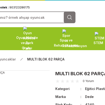
estek :
903123286175
Oyun Aktivite
Spor ve
ve Park
STEM
Rehabilitasyon
Grubu
Oyuncaklar
MULTI BLOK 62 PARÇA
MULTI BLOK 62 PARÇ
0 Yorum
Kategori
Eğitici Plas
Marka
Dede
Stok Kodu
4240