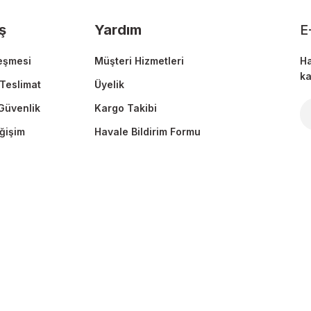
ş
Yardım
E
eşmesi
Müşteri Hizmetleri
Ha
ka
Teslimat
Üyelik
 Güvenlik
Kargo Takibi
Gönder
ğişim
Havale Bildirim Formu