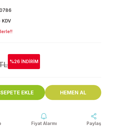
0786
+ KDV
erle!!
%26 İNDİRİM
 TL
SEPETE EKLE
HEMEN AL
p
Fiyat Alarmı
Paylaş