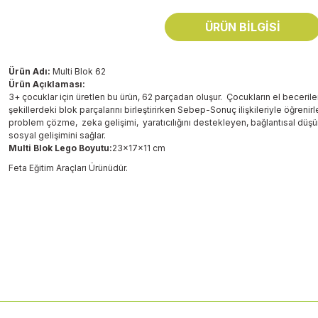
ÜRÜN BILGISI
Ürün Adı:
Multi Blok 62
Ürün Açıklaması:
3+ çocuklar için üretlen bu ürün, 62 parçadan oluşur. Çocukların el beceriler
şekillerdeki blok parçalarını birleştirirken Sebep-Sonuç ilişkileriyle öğrenirl
problem çözme, zeka gelişimi, yaratıcılığını destekleyen, bağlantısal düşü
sosyal gelişimini sağlar.
Multi Blok Lego Boyutu:
23x17x11 cm
Feta Eğitim Araçları Ürünüdür.
Bu ürünün fiyat bilgisi, resim, ürün açıklamalarında ve diğer konularda
Görüş ve önerileriniz için teşekkür ederiz.
Ürün resmi kalitesiz, bozuk veya görüntülenemiyor.
Ürün açıklamasında eksik bilgiler bulunuyor.
Ürün bilgilerinde hatalar bulunuyor.