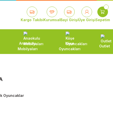
Kargo Takibi
Kurumsal
Bayi Girişi
Üye Girişi
Sepetim
Anaokulu
Köşe
Outlet
Mobilyaları
Oyuncakları
A
tik Oyuncaklar