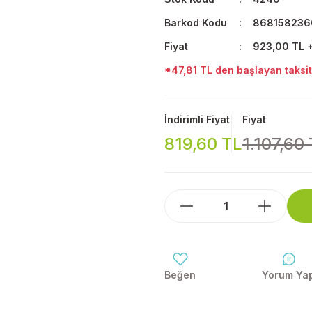
Barkod Kodu
868158236
Fiyat
923,00 TL 
*47,81 TL den başlayan taksitl
İndirimli Fiyat
Fiyat
819,60 TL
1.107,60
Yorum Ya