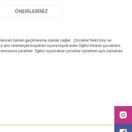
ÖNERILERINIZ
e eylenceli zaman geçirmesine olanak sağlar. Çocuklar farklı boy ve
z alıcı renkleriyle küçükleri oyuna teşvik eder. Eğitici bloklar çocukların
zanmasına yararlıdır. Eğitici oyuncaklar çocuklar oynarken aynı zamanda
ilirsiniz.
I