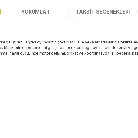
YORUMLAR
TAKSIT SEÇENEKLERI
ini geliştiren, eğitici oyuncaktır. çocukların aile veya arkadaşlarınla birlikt
er. Miniklerin el becerilerini geliştirebilecekleri Lego oyun setinde renkli ve gö
nme, hayal gücü, ince motor gelişimi, dikkat ve koordinasyon, el becerisi ka
 yetersiz gördüğünüz noktaları öneri formunu kullanarak tarafımıza ileteb
Bu ürüne ilk yorumu siz yapın!
Yorum Yaz