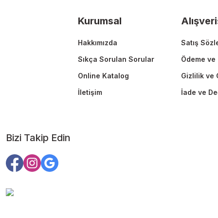
Ürün fiyatı diğer sitelerden daha pahalı.
Kurumsal
Alışveri
Bu ürüne benzer farklı alternatifler olmalı.
Hakkımızda
Satış Sözl
Sıkça Sorulan Sorular
Ödeme ve 
Online Katalog
Gizlilik ve
İletişim
İade ve De
Bizi Takip Edin