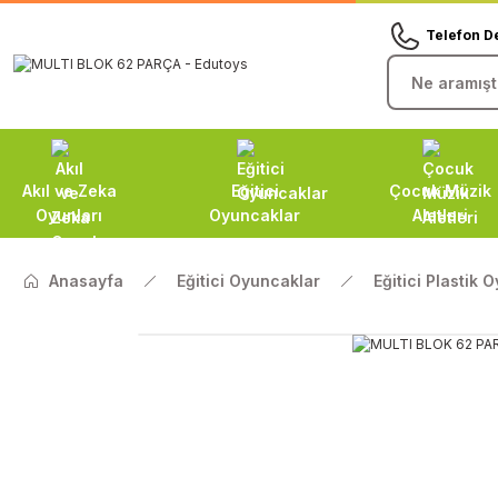
Telefon D
Akıl ve Zeka
Eğitici
Çocuk Müzik
Oyunları
Oyuncaklar
Aletleri
Anasayfa
Eğitici Oyuncaklar
Eğitici Plastik 