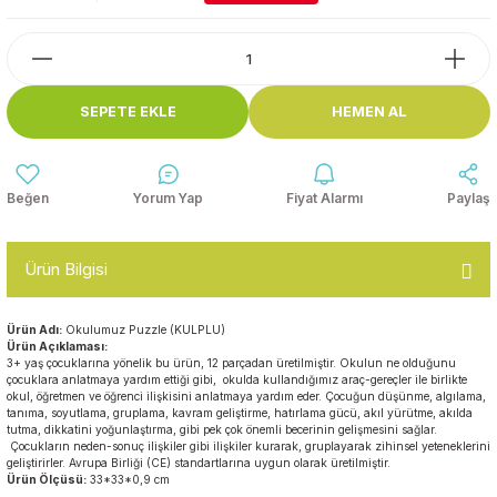
Top Havuzları
Yazı Tahtaları ve Panolar
Çitler
Askılık Modelleri
SEPETE EKLE
HEMEN AL
Çocuk Oyun
Parkları
Figürler ve İsimlikler
Softplay
Yorum Yap
Fiyat Alarmı
Paylaş
Ayakkabılık ve Elbise
Dolapları
Ürün Bilgisi
Çocuk Oturma Grupları
Ürün Adı:
Okulumuz Puzzle (KULPLU)
Okul Sıraları
Ürün Açıklaması:
3+ yaş çocuklarına yönelik bu ürün, 12 parçadan üretilmiştir. Okulun ne olduğunu
çocuklara anlatmaya yardım ettiği gibi, okulda kullandığımız araç-gereçler ile birlikte
okul, öğretmen ve öğrenci ilişkisini anlatmaya yardım eder. Çocuğun düşünme, algılama,
Oyun Halıları
tanıma, soyutlama, gruplama, kavram geliştirme, hatırlama gücü, akıl yürütme, akılda
tutma, dikkatini yoğunlaştırma, gibi pek çok önemli becerinin gelişmesini sağlar.
Çocukların neden-sonuç ilişkiler gibi ilişkiler kurarak, gruplayarak zihinsel yeteneklerini
geliştirirler. Avrupa Birliği (CE) standartlarına uygun olarak üretilmiştir.
Ürün Ölçüsü:
33*33*0,9 cm