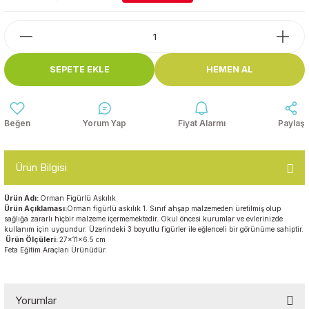
Top Havuzları
Yazı Tahtaları ve Panolar
Çitler
Askılık Modelleri
SEPETE EKLE
HEMEN AL
Çocuk Oyun
Parkları
Figürler ve İsimlikler
Softplay
Yorum Yap
Fiyat Alarmı
Paylaş
Ayakkabılık ve Elbise
Dolapları
Ürün Bilgisi
Çocuk Oturma Grupları
Ürün Adı:
Orman Figürlü Askılık
Ürün Açıklaması:
Orman figürlü askılık 1. Sınıf ahşap malzemeden üretilmiş olup
Okul Sıraları
sağlığa zararlı hiçbir malzeme içermemektedir. Okul öncesi kurumlar ve evlerinizde
kullanım için uygundur. Üzerindeki 3 boyutlu figürler ile eğlenceli bir görünüme sahiptir.
Ürün Ölçüleri:
27x11x6.5 cm
Oyun Halıları
Feta Eğitim Araçları Ürünüdür.
Yorumlar