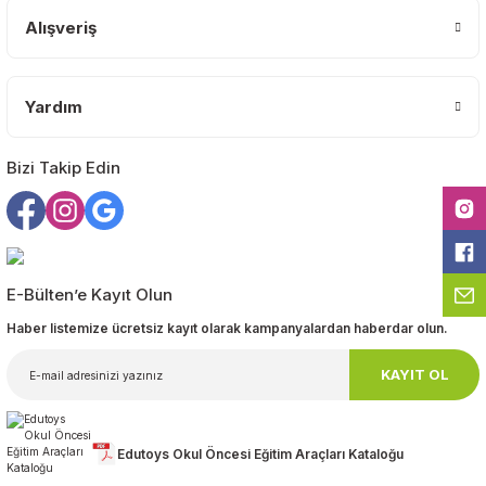
Ürün bilgilerinde hatalar bulunuyor.
Alışveriş
Ürün fiyatı diğer sitelerden daha pahalı.
Bu ürüne benzer farklı alternatifler olmalı.
Yardım
Bizi Takip Edin
Gönder
E-Bülten’e Kayıt Olun
Haber listemize ücretsiz kayıt olarak kampanyalardan haberdar olun.
KAYIT OL
Edutoys Okul Öncesi Eğitim Araçları Kataloğu