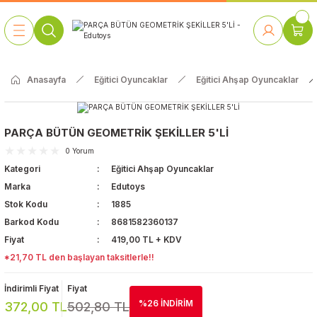
Geri Dön
Geri Dön
Geri Dön
Geri Dön
Geri Dön
Geri Dön
Geri Dön
Geri Dön
 Oyunları
caklar
 Aletleri
te ve Park Grubu
abilitasyon
bilyaları
kları
Anasayfa
Eğitici Oyuncaklar
Eğitici Ahşap Oyuncaklar
Park ve Bahçe
m & Doğa
Ahşap Köşe Oyuncaklar
Duvar Oyunları
Okul Öncesi
Müzik Aletleri
Anasınıfı Masaları
Rehabilitasyon Aletleri
Oyuncakları
Sünger Oyun Grupları ve Spor
Anasınıfı Sandalyeleri ve
 & Sanat
Plastik Köşe Oyuncaklar
Eğitici Ahşap Oyuncaklar
İlkokul
Müzik Aleti Setleri
PARÇA BÜTÜN GEOMETRİK ŞEKİLLER 5'Lİ
Oyun Evleri
Minderleri
Banklar
0 Yorum
eksiyon Perdeleri
Kukla Sahneleri ve Kuklalar
Eğitici Plastik Oyuncaklar
Orta Okul | Lise
Müzik Köşeleri
Kategori
Eğitici Ahşap Oyuncaklar
Pilates ve Zıplama
Anasınıfı Kitaplıkları
Kaydıraklar
Topları
Marka
Edutoys
Kavram Geliştirici Oyuncaklar
Stok Kodu
1885
Anasınıfı Dolapları
Salıncaklar
Barkod Kodu
8681582360137
Çocuk Puzzle
Fiyat
419,00 TL + KDV
Kampetler
Tahterevalliler
*21,70 TL den başlayan taksitlerle!!
Kumaş Cırtlı Panolar
Şişme Oyun
Figürlü Ayna Modelleri
İndirimli Fiyat
Fiyat
Grupları
%26 İNDİRİM
372,00 TL
502,80 TL
Galoşluklar