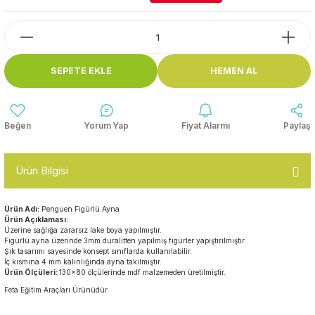
Top Havuzları
Yazı Tahtaları ve Panolar
Çitler
Askılık Modelleri
SEPETE EKLE
HEMEN AL
Çocuk Oyun
Parkları
Figürler ve İsimlikler
Softplay
Yorum Yap
Fiyat Alarmı
Paylaş
Ayakkabılık ve Elbise
Dolapları
Ürün Bilgisi
Çocuk Oturma Grupları
Ürün Adı:
Penguen Figürlü Ayna
Okul Sıraları
Ürün Açıklaması:
Üzerine sağlığa zararsız lake boya yapılmıştır.
Figürlü ayna üzerinde 3mm duralitten yapılmış figürler yapıştırılmıştır.
Şık tasarımı sayesinde konsept sınıflarda kullanılabilir.
Oyun Halıları
İç kısmına 4 mm kalınlığında ayna takılmıştır.
Ürün Ölçüleri:
130x80 ölçülerinde mdf malzemeden üretilmiştir.
Feta Eğitim Araçları Ürünüdür.