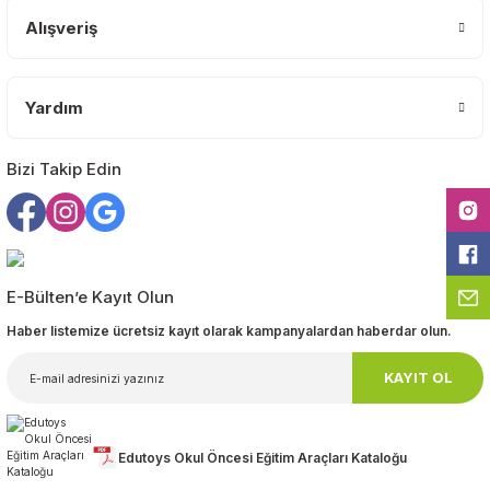
Ürün bilgilerinde hatalar bulunuyor.
Alışveriş
Ürün fiyatı diğer sitelerden daha pahalı.
Bu ürüne benzer farklı alternatifler olmalı.
Yardım
Bizi Takip Edin
Gönder
E-Bülten’e Kayıt Olun
Haber listemize ücretsiz kayıt olarak kampanyalardan haberdar olun.
KAYIT OL
Edutoys Okul Öncesi Eğitim Araçları Kataloğu