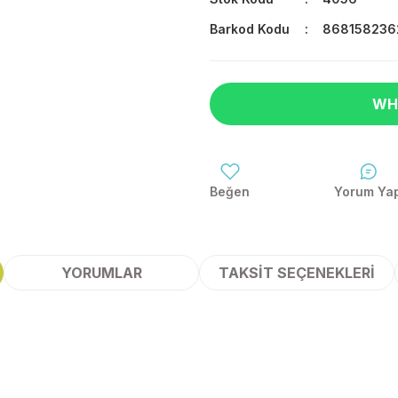
Barkod Kodu
868158236
WH
Yorum Ya
YORUMLAR
TAKSIT SEÇENEKLERI