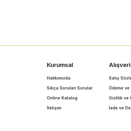
Bu ürünün fiyat bilgisi, resim, ürün açıklamalarında ve diğer konularda
Görüş ve önerileriniz için teşekkür ederiz.
Ürün resmi kalitesiz, bozuk veya görüntülenemiyor.
Ürün açıklamasında eksik bilgiler bulunuyor.
Ürün bilgilerinde hatalar bulunuyor.
Ürün fiyatı diğer sitelerden daha pahalı.
Kurumsal
Alışveri
Bu ürüne benzer farklı alternatifler olmalı.
Hakkımızda
Satış Sözl
Sıkça Sorulan Sorular
Ödeme ve 
Online Katalog
Gizlilik ve
İletişim
İade ve De