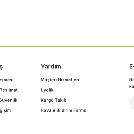
 yetersiz gördüğünüz noktaları öneri formunu kullanarak tarafımıza ileteb
Bu ürüne ilk yorumu siz yapın!
Yorum Yaz
ş
Yardım
E
eşmesi
Müşteri Hizmetleri
Ha
ka
Teslimat
Üyelik
 Güvenlik
Kargo Takibi
Gönder
ğişim
Havale Bildirim Formu