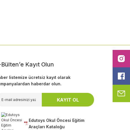
ilirsiniz.
I
-Bülten’e Kayıt Olun
F
ber listemize ücretsiz kayıt olarak
mpanyalardan haberdar olun.
M
KAYIT OL
Edutoys Okul Öncesi Eğitim
Araçları Kataloğu