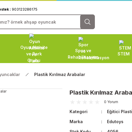
estek :
903123286175
Oyun Aktivite
Spor ve
ve Park
STEM
Rehabilitasyon
Grubu
Oyuncaklar
Plastik Kırılmaz Arabalar
Plastik Kırılmaz Araba
0 Yorum
Kategori
Eğitici Plas
Marka
Edutoys
Stok Kodu
4056