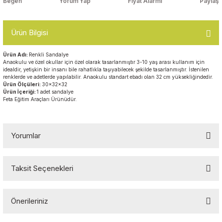
Yorum Yap
Fiyat Alarmı
Paylaş
Top Havuzları
Yazı Tahtaları ve Panolar
Çitler
Ürün Bilgisi
Askılık Modelleri
Çocuk Oyun
Ürün Adı:
Renkli Sandalye
Parkları
Anaokulu ve özel okullar için özel olarak tasarlanmıştır 3-10 yaş arası kullanım için
idealdir, yetişkin bir insanı bile rahatlıkla taşıyabilecek şekilde tasarlanmıştır. İstenilen
Figürler ve İsimlikler
renklerde ve adetlerde yapılabilir. Anaokulu standart ebadı olan 32 cm yüksekliğindedir.
Ürün Ölçüleri:
30x32x32
Softplay
Ürün İçeriği:
1 adet sandalye
Ayakkabılık ve Elbise
Feta Eğitim Araçları Ürünüdür.
Dolapları
Çocuk Oturma Grupları
Yorumlar
Okul Sıraları
Taksit Seçenekleri
Bu ürüne ilk yorumu siz yapın!
Oyun Halıları
Önerileriniz
Yorum Yaz