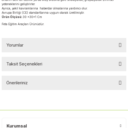
yeteneklerini geliştirirler.
Ayrıca, şekil kavramlarına haberdar olmalarına yardımcı olur.
Avrupa Birliği (CE) standartlarına uygun olarak üretilmiştir.
Ürün Ölçüsü:
30 x30x1 Cm
Feta Eğitim Araçları Ürünüdür.
Yorumlar
Taksit Seçenekleri
Bu ürüne ilk yorumu siz yapın!
Önerileriniz
Yorum Yaz
Bu ürünün fiyat bilgisi, resim, ürün açıklamalarında ve diğer
konularda yetersiz gördüğünüz noktaları öneri formunu kullanarak
tarafımıza iletebilirsiniz.
Görüş ve önerileriniz için teşekkür ederiz.
Kurumsal
Ürün resmi kalitesiz, bozuk veya görüntülenemiyor.