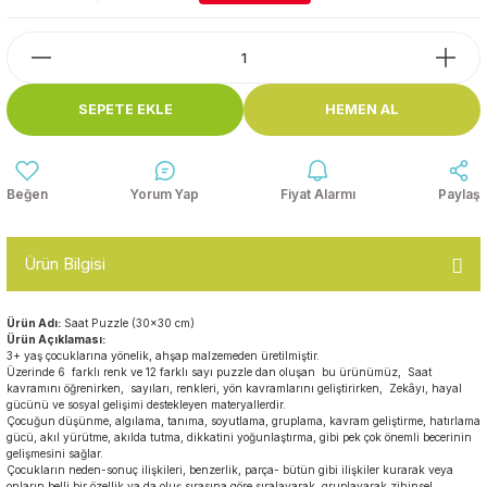
Top Havuzları
Yazı Tahtaları ve Panolar
Çitler
Askılık Modelleri
SEPETE EKLE
HEMEN AL
Çocuk Oyun
Parkları
Figürler ve İsimlikler
Softplay
Yorum Yap
Fiyat Alarmı
Paylaş
Ayakkabılık ve Elbise
Dolapları
Ürün Bilgisi
Çocuk Oturma Grupları
Ürün Adı:
Saat Puzzle (30x30 cm)
Okul Sıraları
Ürün Açıklaması:
3+ yaş çocuklarına yönelik, ahşap malzemeden üretilmiştir.
Üzerinde 6 farklı renk ve 12 farklı sayı puzzle dan oluşan bu ürünümüz, Saat
kavramını öğrenirken, sayıları, renkleri, yön kavramlarını geliştirirken, Zekâyı, hayal
Oyun Halıları
gücünü ve sosyal gelişimi destekleyen materyallerdir.
Çocuğun düşünme, algılama, tanıma, soyutlama, gruplama, kavram geliştirme, hatırlama
gücü, akıl yürütme, akılda tutma, dikkatini yoğunlaştırma, gibi pek çok önemli becerinin
gelişmesini sağlar.
Çocukların neden-sonuç ilişkileri, benzerlik, parça- bütün gibi ilişkiler kurarak veya
onların belli bir özellik ya da oluş sırasına göre sıralayarak, gruplayarak zihinsel