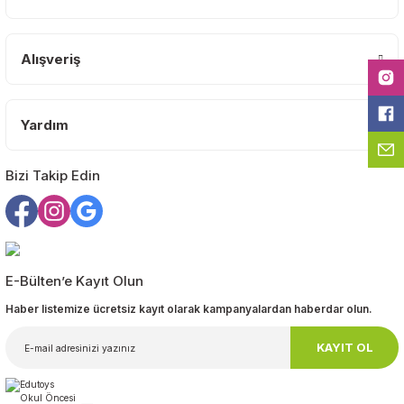
Ürün açıklamasında eksik bilgiler bulunuyor.
Ürün bilgilerinde hatalar bulunuyor.
Alışveriş
Ürün fiyatı diğer sitelerden daha pahalı.
Bu ürüne benzer farklı alternatifler olmalı.
Yardım
Bizi Takip Edin
Gönder
E-Bülten’e Kayıt Olun
Haber listemize ücretsiz kayıt olarak kampanyalardan haberdar olun.
KAYIT OL