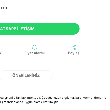
0311
ATSAPP İLETIŞIM
p
Fiyat Alarmı
Paylaş
ÖNERILERINIZ
olayca çıkarılıp takılabilmektedir. Çocuğunuzun algılama, karar verme, deneme
CE) standartlarına uygun olarak üretilmiştir.