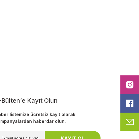
ilirsiniz.
I
-Bülten’e Kayıt Olun
F
ber listemize ücretsiz kayıt olarak
mpanyalardan haberdar olun.
M
KAYIT OL