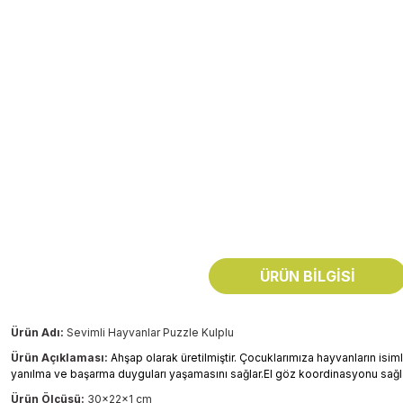
ÜRÜN BILGISI
Ürün Adı:
Sevimli Hayvanlar Puzzle Kulplu
Ürün Açıklaması:
Ahşap olarak üretilmiştir. Çocuklarımıza hayvanların isim
yanılma ve başarma duyguları yaşamasını sağlar.
El göz koordinasyonu sağlar
Ürün Ölçüsü:
30x22x1 cm