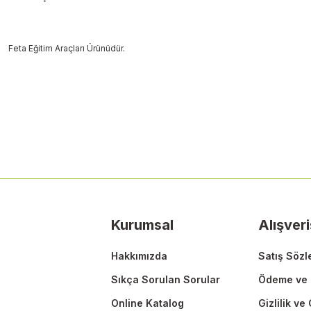
Feta Eğitim Araçları Ürünüdür.
Bu ürünün fiyat bilgisi, resim, ürün açıklamalarında ve diğer konularda
Görüş ve önerileriniz için teşekkür ederiz.
Ürün resmi kalitesiz, bozuk veya görüntülenemiyor.
Ürün açıklamasında eksik bilgiler bulunuyor.
Ürün bilgilerinde hatalar bulunuyor.
Ürün fiyatı diğer sitelerden daha pahalı.
Kurumsal
Alışveri
Bu ürüne benzer farklı alternatifler olmalı.
Hakkımızda
Satış Sözl
Sıkça Sorulan Sorular
Ödeme ve 
Online Katalog
Gizlilik ve