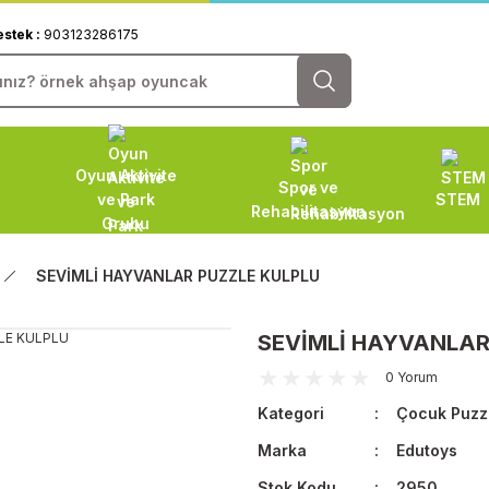
estek :
903123286175
Oyun Aktivite
Spor ve
ve Park
STEM
Rehabilitasyon
Grubu
SEVİMLİ HAYVANLAR PUZZLE KULPLU
SEVİMLİ HAYVANLAR
0 Yorum
Kategori
Çocuk Puzz
Marka
Edutoys
Stok Kodu
2950