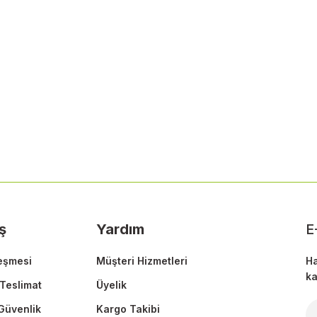
 yetersiz gördüğünüz noktaları öneri formunu kullanarak tarafımıza ileteb
Bu ürüne ilk yorumu siz yapın!
Yorum Yaz
ş
Yardım
E
eşmesi
Müşteri Hizmetleri
Ha
ka
Teslimat
Üyelik
 Güvenlik
Kargo Takibi