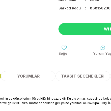
Barkod Kodu
868158236
WH
Yorum Ya
YORUMLAR
TAKSIT SEÇENEKLERI
lerinin ve görsellerinin öğretildiği bir puzzle dir. Kulplu olması sayesinde k
 ve geliştirir.
Psiko-motor becerilerin gelişmine yardımcı olur.
Avrupa Birliği (