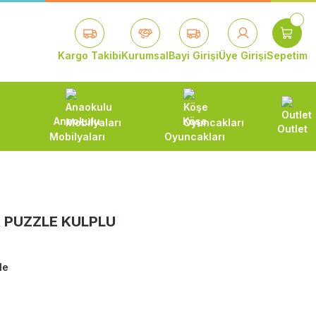
Kargo Takibi
Kurumsal
Bayi Girişi
Üye Girişi
Sepetim
Anaokulu
Köşe
Outlet
Mobilyaları
Oyuncakları
 PUZZLE KULPLU
le