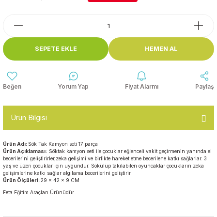
Top Havuzları
Yazı Tahtaları ve Panolar
Çitler
Askılık Modelleri
SEPETE EKLE
HEMEN AL
Çocuk Oyun
Parkları
Figürler ve İsimlikler
Softplay
Yorum Yap
Fiyat Alarmı
Paylaş
Ayakkabılık ve Elbise
Dolapları
Ürün Bilgisi
Çocuk Oturma Grupları
Ürün Adı:
Sök Tak Kamyon seti 17 parça
Okul Sıraları
Ürün Açıklaması:
Söktak kamyon seti ile çocuklar eğlenceli vakit geçirmenin yanında el
becerilerini geliştirirler,zeka gelişimi ve birlikte hareket etme becerilene katkı sağlarlar. 3
yaş ve üzeri çocuklar için uygundur. Sökülüp takılabilen oyuncaklar çocukların zeka
gelişimlerine katkı sağlar algılama becerilerini geliştirir.
Oyun Halıları
Ürün Ölçüleri:
29 x 42 x 9 CM
Feta Eğitim Araçları Ürünüdür.