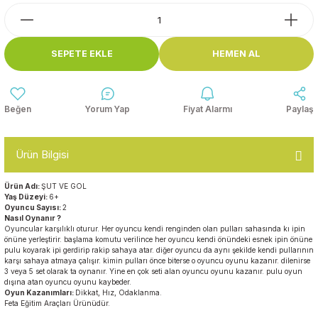
Top Havuzları
Yazı Tahtaları ve Panolar
Çitler
SEPETE EKLE
HEMEN AL
Askılık Modelleri
Çocuk Oyun
Parkları
Figürler ve İsimlikler
Yorum Yap
Fiyat Alarmı
Paylaş
Softplay
Ayakkabılık ve Elbise
Dolapları
Ürün Bilgisi
Çocuk Oturma Grupları
Ürün Adı:
ŞUT VE GOL
Yaş Düzeyi:
6+
Oyuncu Sayısı:
2
Nasıl Oynanır ?
Okul Sıraları
Oyuncular karşılıklı oturur. Her oyuncu kendi renginden olan pulları sahasında kı ipin
önüne yerleştirir. başlama komutu verilince her oyuncu kendi önündeki esnek ipin önüne
pulu koyarak ipi gerdirip rakip sahaya atar. diğer oyuncu da aynı şekilde kendi pullarının
Oyun Halıları
karşı sahaya atmaya çalışır. kimin pulları önce biterse o oyuncu oyunu kazanır. dilenirse
3 veya 5 set olarak ta oynanır. Yine en çok seti alan oyuncu oyunu kazanır. pulu oyun
dışına atan oyuncu oyunu kaybeder.
Oyun Kazanımları:
Dikkat, Hız, Odaklanma.
Feta Eğitim Araçları Ürünüdür.