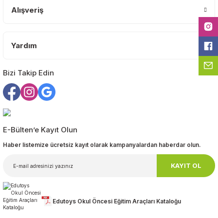
Ürün bilgilerinde hatalar bulunuyor.
Alışveriş
Ürün fiyatı diğer sitelerden daha pahalı.
Bu ürüne benzer farklı alternatifler olmalı.
Yardım
Bizi Takip Edin
Gönder
E-Bülten’e Kayıt Olun
Haber listemize ücretsiz kayıt olarak kampanyalardan haberdar olun.
KAYIT OL
Edutoys Okul Öncesi Eğitim Araçları Kataloğu