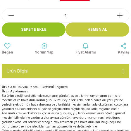
Top Havuzları
Yazı Tahtaları ve Panolar
Çitler
Askılık Modelleri
SEPETE EKLE
HEMEN AL
Çocuk Oyun
Parkları
Figürler ve İsimlikler
Softplay
Yorum Yap
Fiyat Alarmı
Paylaş
Ayakkabılık ve Elbise
Dolapları
Ürün Bilgisi
Çocuk Oturma Grupları
Ürün Adı:
Takvim Panosu (Cırtcırtlı)-İngilizce
Okul Sıraları
Ürün Açıklaması:
Bu ürün okulöncesi eğitimde çocukların günleri, ayları, tarihi kavramanın yanı sıra
mevsimler ve hava durumunu günlük belirleyip sökülebilir olan parçaları yerli yerine
yerleştirerek günlük hava durumu ve o tarihteki mevsimi anlamada okulöncesi çocuklara
Oyun Halıları
yardımcı olurken onların bu yönde gelişimlerine büyük ölçüde katkı sağlamaktadır.
Anasınıfı kreş ve okulöncesi çocuklarına gün, ay, yıl, tarih kavramlarını öğretir, güncel
mevsimi bilmelerine yardımcı olur ayrıca günlük hava durumunun nasıl olduğunu
çocuklar kendileri belirlerler örneğin mevsimlerden yaz hava durumu ise güneşli ise
bunu pano üzerinde istedikleri zaman gösterebilir ve değiştirebilirler.
Takvim modeli 68x45 ebatlarındadır,35 parçadan oluşmaktadır. Ürün çocukların ingilizce