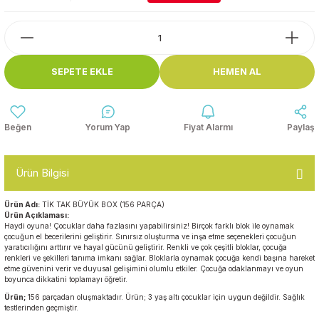
Top Havuzları
Yazı Tahtaları ve Panolar
Çitler
Askılık Modelleri
SEPETE EKLE
HEMEN AL
Çocuk Oyun
Parkları
Figürler ve İsimlikler
Softplay
Yorum Yap
Fiyat Alarmı
Paylaş
Ayakkabılık ve Elbise
Dolapları
Ürün Bilgisi
Çocuk Oturma Grupları
Ürün Adı:
TİK TAK BÜYÜK BOX (156 PARÇA)
Ürün Açıklaması:
Okul Sıraları
Haydi oyuna! Çocuklar daha fazlasını yapabilirsiniz! Birçok farklı blok ile oynamak
çocuğun el becerilerini geliştirir. Sınırsız oluşturma ve inşa etme seçenekleri çocuğun
yaratıcılığını arttırır ve hayal gücünü geliştirir. Renkli ve çok çeşitli bloklar, çocuğa
Oyun Halıları
renkleri ve şekilleri tanıma imkanı sağlar. Bloklarla oynamak çocuğa kendi başına hareket
etme güvenini verir ve duyusal gelişimini olumlu etkiler. Çocuğa odaklanmayı ve oyun
boyunca dikkatini toplamayı öğretir.
Ürün;
156 parçadan oluşmaktadır. Ürün; 3 yaş altı çocuklar için uygun değildir. Sağlık
testlerinden geçmiştir.