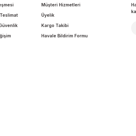
eşmesi
Müşteri Hizmetleri
Ha
ka
Teslimat
Üyelik
 Güvenlik
Kargo Takibi
Gönder
ğişim
Havale Bildirim Formu