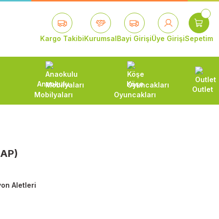
Kargo Takibi
Kurumsal
Bayi Girişi
Üye Girişi
Sepetim
Anaokulu
Köşe
Outlet
Mobilyaları
Oyuncakları
AP)
on Aletleri