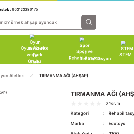
estek :
903123286175
Oyun Aktivite
Spor ve
ve Park
STEM
Rehabilitasyon
Grubu
yon Aletleri
TIRMANMA AĞI (AHŞAP)
TIRMANMA AĞI (AHŞ
0 Yorum
Kategori
Rehabilitasy
Marka
Edutoys
Stok Kodu
2100