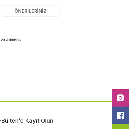
ÖNERILERINIZ
yon ürünüdür.
ilirsiniz.
I
F
-Bülten’e Kayıt Olun