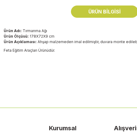
ÜRÜN BILGISI
Ürün Adı:
Tırmanma Ağı
Ürün Ölçüsü:
178X72X9 cm
Ürün Açıklaması:
Ahşap malzemeden imal edilmiştir, duvara monte edilebil
Feta Eğitim Araçları Ürünüdür.
Bu ürünün fiyat bilgisi, resim, ürün açıklamalarında ve diğer konularda
Görüş ve önerileriniz için teşekkür ederiz.
Ürün resmi kalitesiz, bozuk veya görüntülenemiyor.
Ürün açıklamasında eksik bilgiler bulunuyor.
Ürün bilgilerinde hatalar bulunuyor.
Ürün fiyatı diğer sitelerden daha pahalı.
Kurumsal
Alışveri
Bu ürüne benzer farklı alternatifler olmalı.