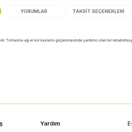
YORUMLAR
TAKSIT SEÇENEKLERI
ir. Tırmanma ağı el kol kaslarını güçlenmesinde yardımcı olan bir rehabilitas
 yetersiz gördüğünüz noktaları öneri formunu kullanarak tarafımıza ileteb
Bu ürüne ilk yorumu siz yapın!
Yorum Yaz
ş
Yardım
E