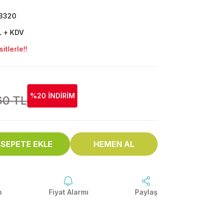
3320
L + KDV
tlerle!!
%20 İNDİRİM
60 TL
SEPETE EKLE
HEMEN AL
p
Fiyat Alarmı
Paylaş