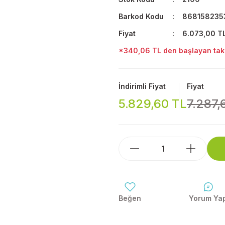
Barkod Kodu
868158235
Fiyat
6.073,00 T
*340,06 TL den başlayan taksi
İndirimli Fiyat
Fiyat
5.829,60 TL
7.287,
Yorum Ya