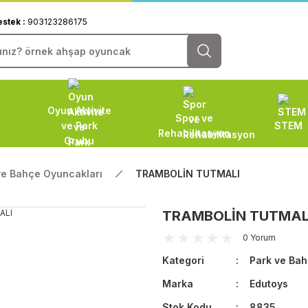
estek :
903123286175
Oyun Aktivite
Spor ve
ve Park
STEM
Rehabilitasyon
Grubu
ve Bahçe Oyuncakları
TRAMBOLİN TUTMALI
TRAMBOLİN TUTMAL
0 Yorum
Kategori
Park ve Bah
Marka
Edutoys
Stok Kodu
8835