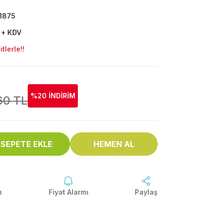
1875
 + KDV
tlerle!!
%20 İNDİRİM
60 TL
SEPETE EKLE
HEMEN AL
p
Fiyat Alarmı
Paylaş