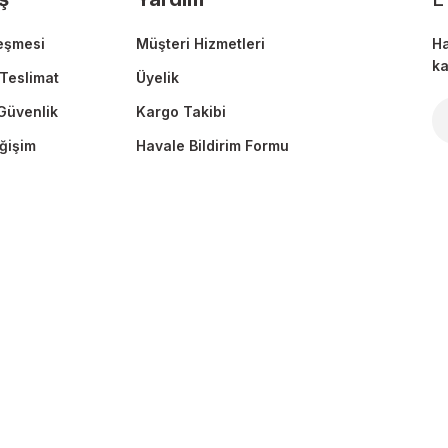
eşmesi
Müşteri Hizmetleri
Ha
ka
Teslimat
Üyelik
 Güvenlik
Kargo Takibi
Gönder
ğişim
Havale Bildirim Formu