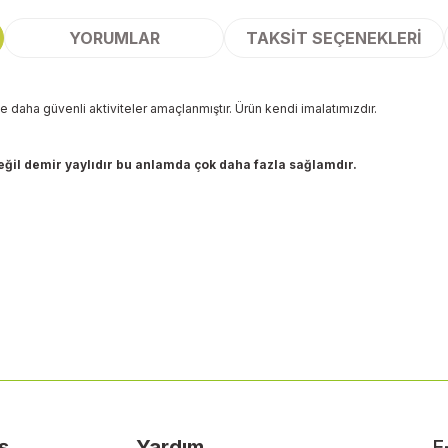
YORUMLAR
TAKSIT SEÇENEKLERI
aha güvenli aktiviteler amaçlanmıştır. Ürün kendi imalatımızdır.
 değil demir yaylıdır bu anlamda çok daha fazla sağlamdır.
 yetersiz gördüğünüz noktaları öneri formunu kullanarak tarafımıza ileteb
Bu ürüne ilk yorumu siz yapın!
Yorum Yaz
ş
Yardım
E