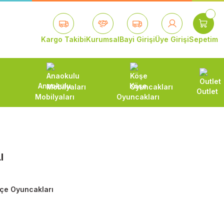
Kargo Takibi
Kurumsal
Bayi Girişi
Üye Girişi
Sepetim
Anaokulu
Köşe
Outlet
Mobilyaları
Oyuncakları
I
çe Oyuncakları