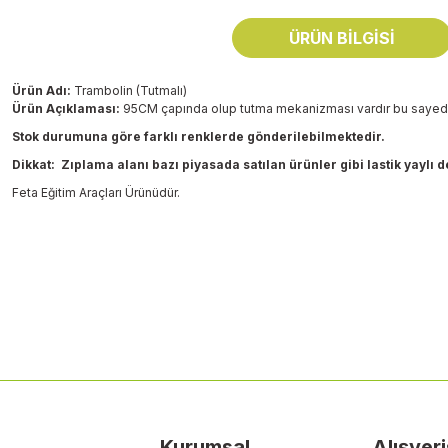
ÜRÜN BILGISI
Ürün Adı:
Trambolin (Tutmalı)
Ürün Açıklaması:
95CM çapında olup tutma mekanizması vardır bu sayede d
Stok durumuna göre farklı renklerde gönderilebilmektedir.
Dikkat: Zıplama alanı bazı piyasada satılan ürünler gibi lastik yaylı
Feta Eğitim Araçları Ürünüdür.
Bu ürünün fiyat bilgisi, resim, ürün açıklamalarında ve diğer konularda
Görüş ve önerileriniz için teşekkür ederiz.
Ürün resmi kalitesiz, bozuk veya görüntülenemiyor.
Ürün açıklamasında eksik bilgiler bulunuyor.
Ürün bilgilerinde hatalar bulunuyor.
Ürün fiyatı diğer sitelerden daha pahalı.
Kurumsal
Alışveri