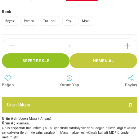
Top Havuzları
Renk
Yazı Tahtaları ve Panolar
Çitler
Beyaz
Pembe
Turuncu
Yeşil
Mavi
Askılık Modelleri
Çocuk Oyun
Parkları
Figürler ve İsimlikler
Softplay
Ayakkabılık ve Elbise
SEPETE EKLE
HEMEN AL
Dolapları
Çocuk Oturma Grupları
Yorum Yap
Paylaş
Okul Sıraları
Ürün Bilgisi
Oyun Halıları
Ürün Adı
: Üçgen Masa ( Ahşap)
Ürün Açıklaması:
Ürün ahşaptan imal edilmiş olup, içerisinde sandalyeler dahil değildir. İstenildiği takdirde
sandalyeler ile birlikte satış yapılabilir. Masa malzemesi yüksek kaliteli MDF üründen
üretilmiştir.