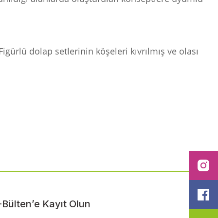
gürlü dolap setlerinin köşeleri kıvrılmış ve olası
ilirsiniz.
I
F
-Bülten’e Kayıt Olun