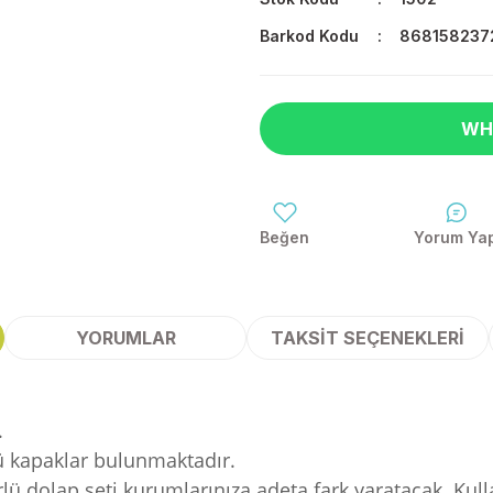
Barkod Kodu
868158237
WH
Yorum Ya
YORUMLAR
TAKSIT SEÇENEKLERI
.
lü kapaklar bulunmaktadır.
ürlü dolap seti kurumlarınıza adeta fark yaratacak. Ku