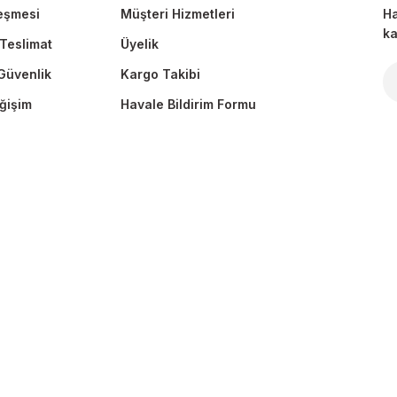
eşmesi
Müşteri Hizmetleri
Ha
ka
Teslimat
Üyelik
 Güvenlik
Kargo Takibi
Gönder
ğişim
Havale Bildirim Formu