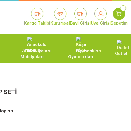
Kargo Takibi
Kurumsal
Bayi Girişi
Üye Girişi
Sepetim
Anaokulu
Köşe
Outlet
Mobilyaları
Oyuncakları
 SETİ
lapları