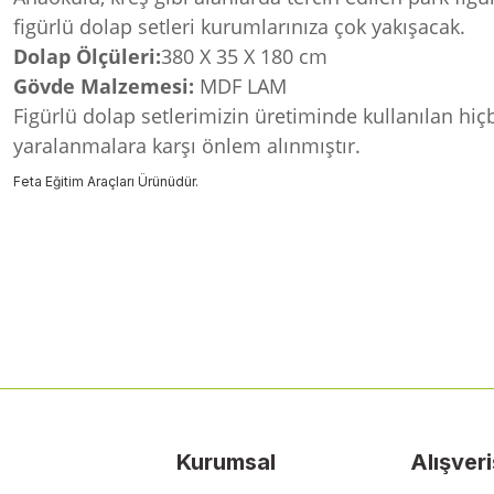
figürlü dolap setleri kurumlarınıza çok yakışacak.
Dolap Ölçüleri:
380 X 35 X 180 cm
Gövde Malzemesi:
MDF LAM
Figürlü dolap setlerimizin üretiminde kullanılan hiç
yaralanmalara karşı önlem alınmıştır.
Feta Eğitim Araçları Ürünüdür.
Bu ürünün fiyat bilgisi, resim, ürün açıklamalarında ve diğer konularda
Görüş ve önerileriniz için teşekkür ederiz.
Ürün resmi kalitesiz, bozuk veya görüntülenemiyor.
Ürün açıklamasında eksik bilgiler bulunuyor.
Ürün bilgilerinde hatalar bulunuyor.
Ürün fiyatı diğer sitelerden daha pahalı.
Kurumsal
Alışveri
Bu ürüne benzer farklı alternatifler olmalı.