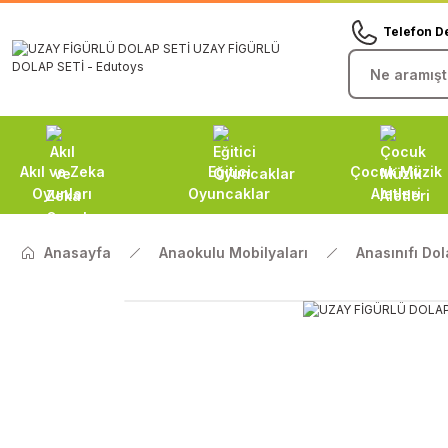
Telefon D
Akıl ve Zeka
Eğitici
Çocuk Müzik
Oyunları
Oyuncaklar
Aletleri
Anasayfa
Anaokulu Mobilyaları
Anasınıfı Dol