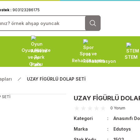
estek :
903123286175
Oyun Aktivite
Spor ve
ve Park
STEM
Rehabilitasyon
Grubu
apları
UZAY FİGÜRLÜ DOLAP SETİ
UZAY FİGÜRLÜ DOLAP
0 Yorum
Kategori
Anasınıfı Do
Marka
Edutoys
Stok Kodu
1502