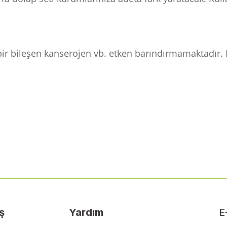
bir bileşen kanserojen vb. etken barındırmamaktadır. Fi
 yetersiz gördüğünüz noktaları öneri formunu kullanarak tarafımıza ileteb
Bu ürüne ilk yorumu siz yapın!
Yorum Yaz
ş
Yardım
E