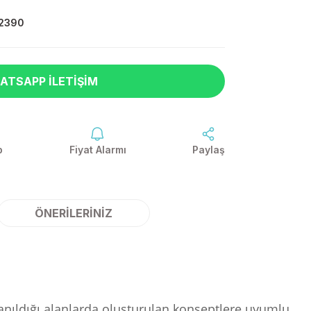
2390
ATSAPP İLETIŞIM
p
Fiyat Alarmı
Paylaş
ÖNERILERINIZ
llanıldığı alanlarda oluşturulan konseptlere uyumlu