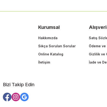
Ürün resmi kalitesiz, bozuk veya görüntülenemiyor.
Ürün açıklamasında eksik bilgiler bulunuyor.
Ürün bilgilerinde hatalar bulunuyor.
Ürün fiyatı diğer sitelerden daha pahalı.
Kurumsal
Alışveri
Bu ürüne benzer farklı alternatifler olmalı.
Hakkımızda
Satış Sözl
Sıkça Sorulan Sorular
Ödeme ve 
Online Katalog
Gizlilik ve
İletişim
İade ve De
Bizi Takip Edin