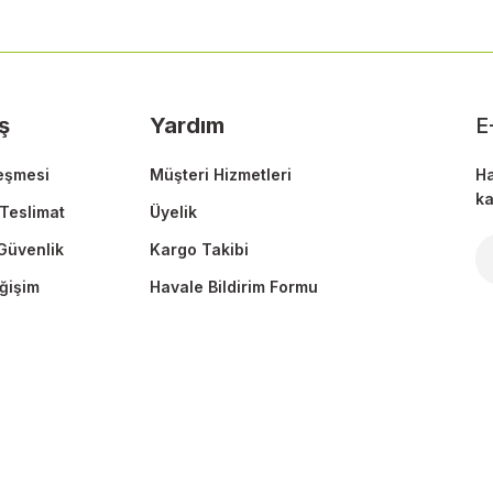
Yorum Yaz
ş
Yardım
E
eşmesi
Müşteri Hizmetleri
Ha
ka
Teslimat
Üyelik
 Güvenlik
Kargo Takibi
Gönder
ğişim
Havale Bildirim Formu