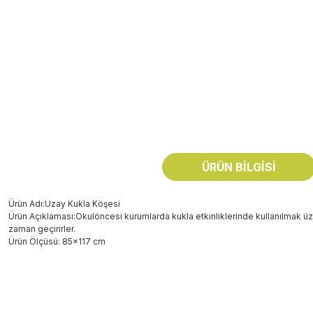
ÜRÜN BILGISI
Ürün Adı:Uzay Kukla Köşesi
Ürün Açıklaması:Okulöncesi kurumlarda kukla etkinliklerinde kullanılmak üzer
zaman geçirirler.
Ürün Ölçüsü: 85x117 cm
Bu ürünün fiyat bilgisi, resim, ürün açıklamalarında ve diğer konularda
Görüş ve önerileriniz için teşekkür ederiz.