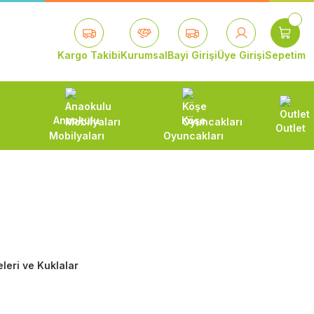
Kargo Takibi
Kurumsal
Bayi Girişi
Üye Girişi
Sepetim
Anaokulu
Köşe
Outlet
Mobilyaları
Oyuncakları
leri ve Kuklalar