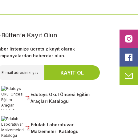
-Bülten’e Kayıt Olun
I
ber listemize ücretsiz kayıt olarak
mpanyalardan haberdar olun.
F
KAYIT OL
M
Edutoys Okul Öncesi Eğitim
Araçları Kataloğu
Edulab Laboratuvar
Malzemeleri Kataloğu