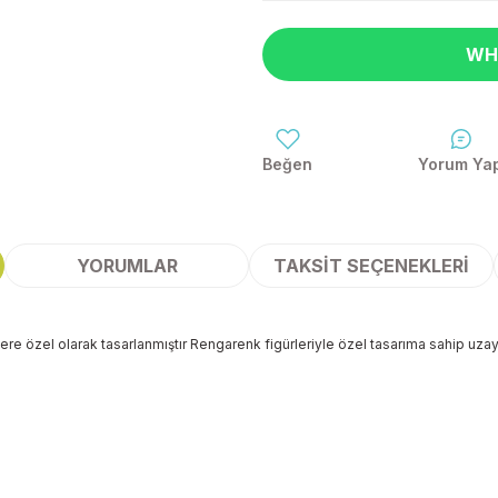
WH
Yorum Ya
YORUMLAR
TAKSIT SEÇENEKLERI
e özel olarak tasarlanmıştır Rengarenk figürleriyle özel tasarıma sahip uzay f
 yetersiz gördüğünüz noktaları öneri formunu kullanarak tarafımıza ileteb
Bu ürüne ilk yorumu siz yapın!