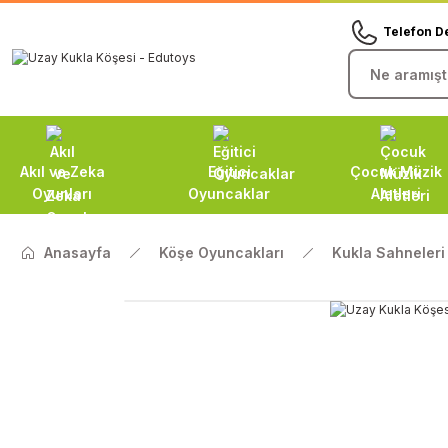
Telefon D
Akıl ve Zeka
Eğitici
Çocuk Müzik
Oyunları
Oyuncaklar
Aletleri
Anasayfa
Köşe Oyuncakları
Kukla Sahneleri