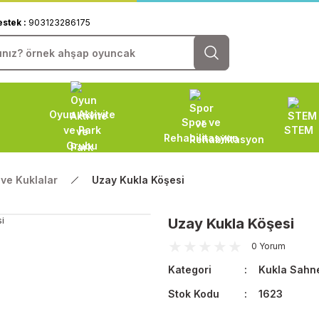
estek :
903123286175
Oyun Aktivite
Spor ve
ve Park
STEM
Rehabilitasyon
Grubu
 ve Kuklalar
Uzay Kukla Köşesi
Uzay Kukla Köşesi
0 Yorum
Kategori
Kukla Sahne
Stok Kodu
1623