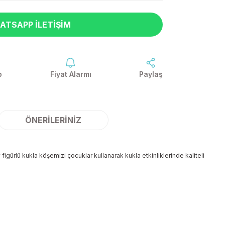
ATSAPP İLETIŞIM
p
Fiyat Alarmı
Paylaş
ÖNERILERINIZ
igürlü kukla köşemizi çocuklar kullanarak kukla etkinliklerinde kaliteli
ilirsiniz.