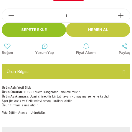
Top Havuzları
Yazı Tahtaları ve Panolar
Çitler
Askılık Modelleri
SEPETE EKLE
HEMEN AL
Çocuk Oyun
Parkları
Figürler ve İsimlikler
Softplay
Yorum Yap
Fiyat Alarmı
Paylaş
Ayakkabılık ve Elbise
Dolapları
Ürün Bilgisi
Çocuk Oturma Grupları
Ürün Adı:
Yeşil Blok
Okul Sıraları
Ürün Ölçüsü:
15x20x70cm süngerden imal edilmiştir.
Ürün Açıklaması:
Üzeri silinebilir kir tutmayan kumaş malzeme ile kaplıdır.
Spor jimlastik ve fizik tedavi amaçlı kullanılabilir.
Ürün firmamız imalatıdır.
Oyun Halıları
Feta Eğitim Araçları Ürünüdür.