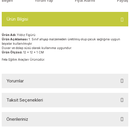
Yorum Yap
Fiyat Alarmı
Paylaş
Top Havuzları
Yazı Tahtaları ve Panolar
Çitler
Ürün Bilgisi
Askılık Modelleri
Çocuk Oyun
Ürün Adı:
Yıldız Figürü
Parkları
Ürün Açıklaması:
1. Sınıf ahşap malzemeden üretilmiş olup çocuk sağlığına uygun
Figürler ve İsimlikler
boyalar kullanılmıştır.
Duvar ve dolap süsü olarak kullanıma uygundur.
Softplay
Ürün Ölçüsü:
12 x 12 x 1 CM
Ayakkabılık ve Elbise
Feta Eğitim Araçları Ürünüdür.
Dolapları
Çocuk Oturma Grupları
Yorumlar
Okul Sıraları
Taksit Seçenekleri
Bu ürüne ilk yorumu siz yapın!
Oyun Halıları
Önerileriniz
Yorum Yaz